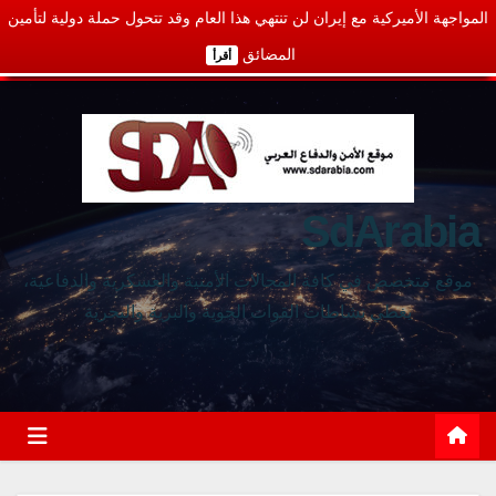
المواجهة الأميركية مع إيران لن تنتهي هذا العام وقد تتحول حملة دولية لتأمين
المضائق
أقرأ
SdArabia
موقع متخصص في كافة المجالات الأمنية والعسكرية والدفاعية،
يغطي نشاطات القوات الجوية والبرية والبحرية