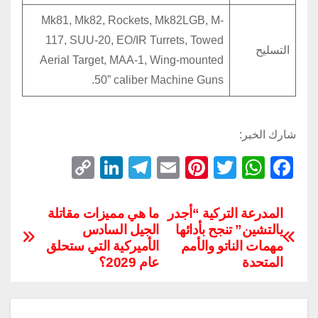
Mk81, Mk82, Rockets, Mk82LGB, M-
117, SUU-20, EO/IR Turrets, Towed
التسليح
Aerial Target, MAA-1, Wing-mounted
.50” caliber Machine Guns
شارك الخبر:
C
Li
T
E
Pi
T
W
F
o
n
el
m
nt
wi
h
a
p
k
e
ail
er
tt
at
c
المدرعة التركية “أجدر
ما هي مميزات مقاتلة
يالتشين” تنجح بأدائها
الجيل السادس
y
e
gr
e
er
s
e
مهمات الناتو والأمم
الأميركية التي ستحلق
Li
dI
a
st
A
b
المتحدة
عام 2029؟
n
n
m
p
o
k
p
o