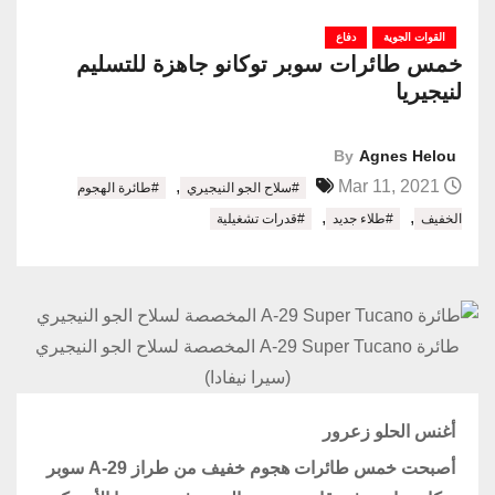
القوات الجوية
دفاع
خمس طائرات سوبر توكانو جاهزة للتسليم
لنيجيريا
By
Agnes Helou
,
Mar 11, 2021
#سلاح الجو النيجيري
#طائرة الهجوم
,
,
الخفيف
#طلاء جديد
#قدرات تشغيلية
طائرة A-29 Super Tucano المخصصة لسلاح الجو النيجيري
(سيرا نيفادا)
أغنس الحلو زعرور
أصبحت خمس طائرات هجوم خفيف من طراز A-29 سوبر