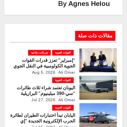
k
By
Agnes Helou
مقالات ذات صلة
القوات الجوية
شركات دفاعية
“إمبراير” تعزز قدرات القوات
الجوية الكولومبية في النقل الجوي
والتزوّد بالوقود جوًا من خلال
Aug 5, 2026
Ali Omar
تزويدها بطائرتي “كيه سي-390
القوات الجوية
ميلينيوم”
اليونان تعتمد شراء ثلاث طائرات
“سي-390 ميلينيوم” البرازيلية
لتحديث أسطول النقل العسكري
Jul 27, 2026
Ali Omar
القوات الجوية
اليابان تبدأ اختبارات الطيران لطائرة
الحرب الإلكترونية الجديدة “إي
سي-2”