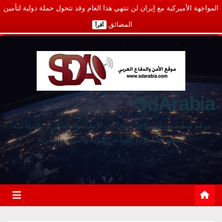
المواجهة الأميركية مع إيران لن تنتهي هذا العام وقد تتحول حملة دولية لتأمين
المضائق
أقرأ
SdArabia
موقع متخصص في كافة المجالات الأمنية والعسكرية والدفاعية،
يغطي نشاطات القوات الجوية والبرية والبحرية