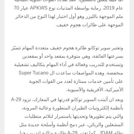
عام 2019، رماية بواسطة المذنبات نوع APKWS عيار 70
ملم الموجهة بالليزر وهو أول اختبار لهذا النوع من الذخائر
الموجهة على طائرات هجوم خفيف.
وتعتبر سوبر توكانو طائرة هجوم خفيف متعددة المهام تتميّز
بسرعتها الفائقة، وهي متوفرة بمقعد واحد أو بمقعدين
وتستخدم للتدريب وفعالة في آداء المهام بتكاليف تشغيلية
منخفضة. وهذه المواصفات ساعدت ال Super Tucano
على تأمين خدمات ممتازة لعدد من القوات الجوية
الأميركية، الأفريقية والآسيوية.
وبعد ان أثبتت السوبر توكانو قدرتها في المعارك، تزود A-29
بأنظمة إلكترونيات الطيران المتطورة وعالية المرونة،
والتي يتم تطويرها وتحديثها باستمرار لتلائم متطلبات
المشغلين والزبائن، عبر دمج أنظمة وأسلحة جديدة مثل
نظام JDAM . كما تعتبر A-29 طائرة مثالية لتدريب جيل