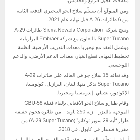
مقاتلات الجيل الرابع والخامس.
ومن المتوقّع أن يتسلّم سلاح الجو النيجيري الدفعة الثانية
من 6 طائرات A-26 قبل نهاية عام 2021.
وتنتج شركة Sierra Nevada Corporation طائرات A-29
Super Tucano بالتعاون مع شركة Embraer البرازيلية.
ويشمل العقد مع نيجيريا معدات التدريب الأرضية، أنظمة
تخطيط المهام، قطع الغيار، معدات الدعم الأرضي، والدعم
اللوجستي.
وقد تعاقد 15 سلاح جو في العالم على طائرات A-29
Super Tucano نذكر منها: لبنان، البرازيل، كولومبيا،
الإكوادور، تشيلي، إندونيسيا ونيجيريا.
وقام طيارو سلاح الجو الأفغاني بإلقاء قنبلة GBU-58
الموجهة بالليزر – زنة 250 باوند – من طائرة هجوم خفيفة
طراز “أيه-29 سوبر توكانو” (A-29 Super Tucano) من
مفرزة قندهار في كابول، في 2018.
أما فيما يتعلّق بالتسليح، فقد نفّذت القوات الجوية اللبنانية