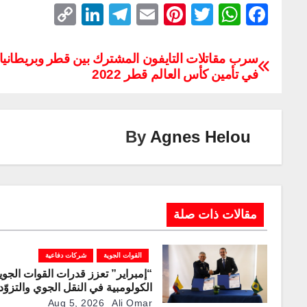
C
Li
T
E
Pi
T
W
F
o
n
el
m
nt
wi
h
a
p
k
e
ail
er
tt
at
c
سرب مقاتلات التايفون المشترك بين قطر وبريطانيا
في تأمين كأس العالم قطر 2022
y
e
gr
e
er
s
e
Li
dI
a
st
A
b
n
n
m
p
o
By
Agnes Helou
k
p
o
k
مقالات ذات صلة
القوات الجوية
شركات دفاعية
“إمبراير” تعزز قدرات القوات الجوي
الكولومبية في النقل الجوي والتزوّد
بالوقود جوًا من خلال تزويدها بطائر
Aug 5, 2026
Ali Omar