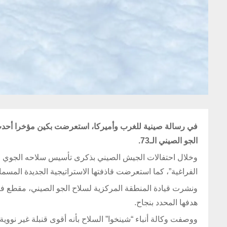
في رسالة صينية للغرب وأميركا، استعرضت بكين مؤخرا أحدث قا
الجو الصيني الـ73.
الفراغية”، كما استعرضت قاذفتها الاستراتيجية الجديدة المسماة بـ” شيان إتش-6 كيه” المزودة بترسان
هدفها المحدد بنجاح.
ووصفت وكالة أنباء “شينخوا” السلاح بأنه أقوى قنبلة غير نووية