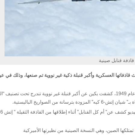
قاذفة قنابل صينية
ذفاتها العسكرية وأكبر قنبلة ذكية غير نووية تم صنعها، وذلك في عي
وخلال احتفالات الجيش الصيني بذكرى تأسيس سلاحه الجوي عام 1949، كشفت بكين عن أكبر قنبلة غير نووية تندرج تحت تصنيف
ة من الصواريخ الباليستية.
ونش
 تمتلكها الصين، وهي النسخة الصينية من نظيرتها الأميركية