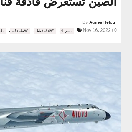
الصين تستعرض قاذفة قنابل
By
Agnes Helou
,
,
,
Nov 16, 2022
#إتش 6
#قاذفة قنابل
#قنبلة ذكية
#قنب