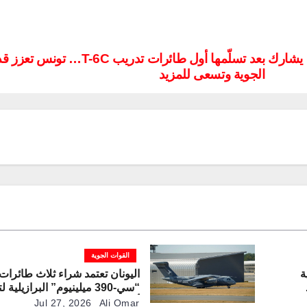
 يشارك
بعد تسلّمها أول طائرات تدريب T-6C… تونس 
الجوية وتسعى للمزيد
القوات الجوية
ة
اليونان تعتمد شراء ثلاث طائرات
“سي-390 ميلينيوم” البرازيلية
تي
أسطول النقل العسكري
Jul 27, 2026
Ali Omar