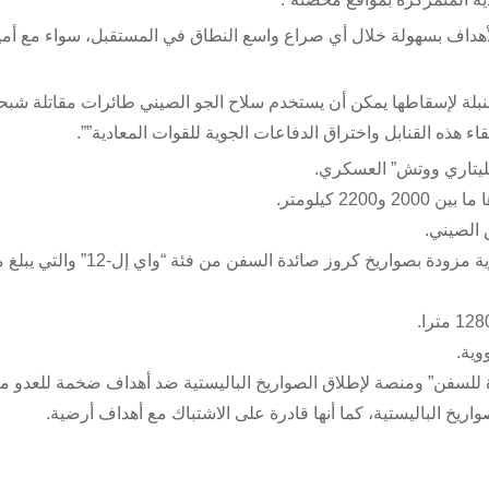
أهداف بسهولة خلال أي صراع واسع النطاق في المستقبل، سواء مع أمير
 قاذفات “إتش -6″ التي تحمل تلك القنبلة لإسقاطها يمكن أن يستخدم سلاح الجو الصيني طائرات مقاتلة 
ء هذه القنابل واختراق الدفاعات الجوية للقوات المعادية””.
يليتاري ووتش” العسكري.
 الصيني.
تلعب أدوارا متعددة كمنصات للحرب الإلكترونية وكقاذفات جوية مزودة بصواريخ كروز صائدة السفن م
 للسفن” ومنصة لإطلاق الصواريخ الباليستية ضد أهداف ضخمة للعدو م
ريخ الباليستية، كما أنها قادرة على الاشتباك مع أهداف أرضية.