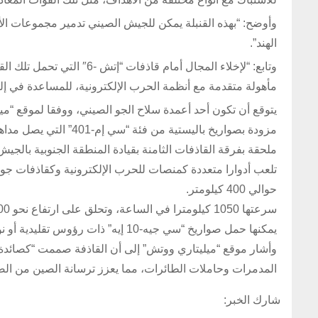
وأوضح: “بهذه القنبلة يمكن للجيش الصيني تدمير مجموعات ال
الهند”.
وتابع: “لإخلاء المجال أمام
مأهولة متقدمة مع أنظمة الحرب الإلكترونية، للمساعدة في إلقا
يتوقع أن تكون أحد أعمدة سلاح الجو الصيني، ووفقا لموقع “م
مزودة بصواريخ باليستية من فئة “سي إم-401” التي يصل مداها ما بين 2000 و2200 كيلومتر.
ملحقة بفرقة القاذفات الثامنة بقيادة المنطقة الجنوبية بالجيش
حوالي 400 كيلومتر.
سرعتها 1050 كيلومترا في الساعة، وتحلق على ارتفاع نحو 12800 مترا.
يمكنها حمل صواريخ “سي جيه-10 إيه” ذات رؤوس تقليدية أو نووية.
وأشار موقع “ميليتاري ووتش” إلى أن القاذفة صممت “كصائدة
المدمرات وحاملات الطائرات، مما يعزز ترسانة الصين من الصوا
شارك الخبر: