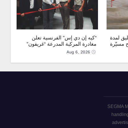
يق لمدة
“كيه إن دي إس” الفرنسية تعلن
ح مسيّرة
مغادرة المركبة المدرعة “غريفون”
رقم 1000 لخط الإنتاج
Aug 6, 2026
SEGMA ME 
handling
advertis