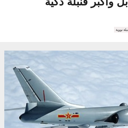
 وأكبر قنبلة ذكية
لة نووية