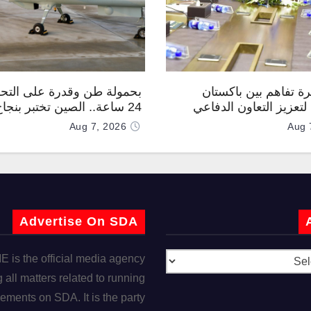
رة تفاهم بين باكستان
بحمولة طن وقدرة على التحل
تعزيز التعاون الدفاعي
24 ساعة.. الصين تختبر بنجا
“TP200”
Aug 7, 2026
Aug 
Advertise On SDA
is the official media agency
 all matters related to running
ements on SDA. It is the party