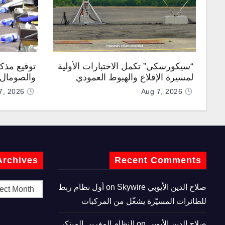
“سيكورسكي” تكمل الاختبارات الأولية
توقيع مذك
لمسيرة الإقلاع والهبوط العمودي
والصومال ل
“نوماد 100”
7, 2026
Aug 7, 2026
Archives
Recent Comments
صلاح الدين الأيوبي
on
Skywire أول نظام ربط
للطائرات المسيّرة يشغّل من المركبات
صلاح الدين الأيوبي
on
النظام المغربي المبتكر