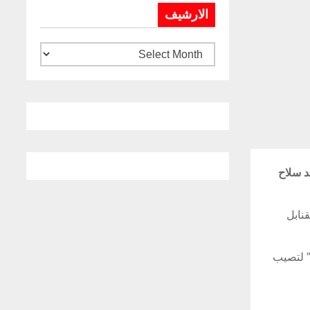
الارشيف
د سلاح
 “القنابل
رت قيادة المنطقة المركزية لسلاح الجو الصيني، مقطع فيديو كشف عن” أم كل القنابل” أثناء إطلاقها من القاذفة الثقيلة ” إتش 6″ لتصيب