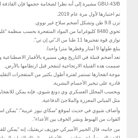
GBU-43/B مشيرة إلى أنه نظرا لضخامة حجمها فإن القاذفة الجديدة لا تستطيع إلا حمل قنبلة واحدة فقط في كل هجمة.
تم اختبارها لأول مرة عام 2019.
تزن 9.8 طن وتشكل أضخم سلاح غير نووي.
تحوي 8480 كليوغراما من المواد المتفجرة بحسب منظمة “غلوبال سيكيوريتي”.
توازي قوة تفجيرها 11 طنا من الـ”تي إن تي”.
يبلغ طولها 9 أمتار وقطرها مترا واحدا.
تعد أضخم قنبلة في التاريخ وهي مسيرة بالأقمار الاصطناعية و
صممت هذه القنبلة الارتجاجية لتنفجر قبل ارتطامها بالأرض.
موجة انفجارها تستمر لفترة أطول بكثير من المتفجرات التقليد
قادرة على تبخير الأجسام البشرية.
وبحسب المحلل العسكري وي دونغ شيوي، فإنه يمكن للانفجار ال
مثل المباني المعززة والملاجئ الدفاعية.
وأضاف شيوي في حديث لموقع “سكاي نيوز عربية”: “يمكن استخدا
القوات من الهبوط ونشر الخوف بين الأعداء”.
من جانبه، قال الخبير الأميركي جوزيف تريفثيك، إنه “يمكن للقنا
للاشتباك مع أنواع مختلفة من الأهداف، مثل تلك القوات المعاد