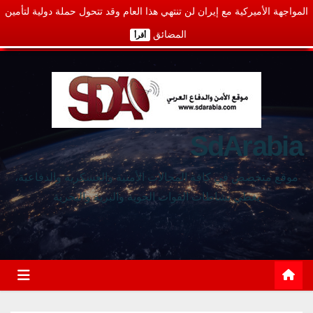
المواجهة الأميركية مع إيران لن تنتهي هذا العام وقد تتحول حملة دولية لتأمين
المضائق
أقرأ
SdArabia
موقع متخصص في كافة المجالات الأمنية والعسكرية والدفاعية،
يغطي نشاطات القوات الجوية والبرية والبحرية