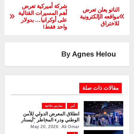
p
k
e
ail
er
tt
at
c
شركة أميركية تعرض
الناتو يعلن تعرض
أهم المسيرات القتالية
y
e
gr
e
er
s
e
مواقعه الإلكترونية
على أوكرانيا… بدولار
Li
dI
a
st
A
b
للاختراق
واحد فقط!
n
n
m
p
o
k
p
o
k
By
Agnes Helou
مقالات ذات صلة
أمن
معارض دفاعية
انطلاق المعرض الدولي للأمن
الوطني ودرء المخاطر “آيسنار
2026” في مركز أدنيك أبوظبي
May 20, 2026
Ali Omar
بمشاركة 253 شركة محلية وعالمية