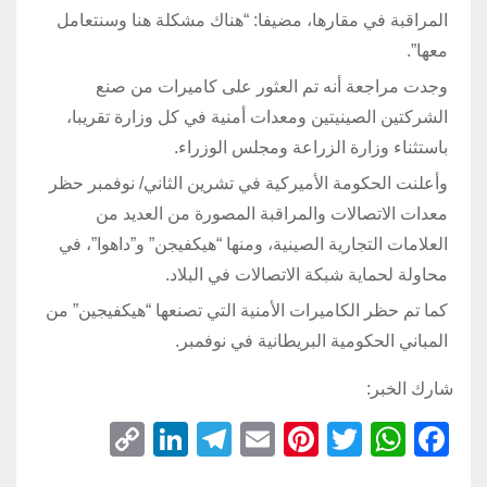
المراقبة في مقارها، مضيفا: “هناك مشكلة هنا وسنتعامل
معها”.
وجدت مراجعة أنه تم العثور على كاميرات من صنع
الشركتين الصينيتين ومعدات أمنية في كل وزارة تقريبا،
باستثناء وزارة الزراعة ومجلس الوزراء.
وأعلنت الحكومة الأميركية في تشرين الثاني/ نوفمبر حظر
معدات الاتصالات والمراقبة المصورة من العديد من
العلامات التجارية الصينية، ومنها “هيكفيجن” و”داهوا”، في
محاولة لحماية شبكة الاتصالات في البلاد.
كما تم حظر الكاميرات الأمنية التي تصنعها “هيكفيجين” من
المباني الحكومية البريطانية في نوفمبر.
شارك الخبر:
C
Li
T
E
Pi
T
W
F
o
n
el
m
nt
wi
h
a