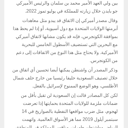
بين ولي العهد الأمير محمد بن سلمان والرئيس الأميركي
جو بايدن خلال زيارته للمملكة في يوليو تموز 2022.
وقال مصدر أميركي إن الاتفاق قد يبدو مثل معاهدات
أبرمتها الولايات المتحدة مع دول آسيوية، أو إذا لم يحظ هذا
بموافقة الكونجرس، فإنه قد يكون مشابها لاتفاق أميركي
مع البحرين التي تستضيف الأسطول الخامس للبحرية
الأميركية. ولا يحتاج مثل هذا النوع من الاتفاقات إلى دعم
من الكونجرس.
وذكر المصدر أن واشنطن يمكنها أيضا تحسين أي اتفاق من
خلال تصنيف السعودية حليفا رئيسيا من خارج حلف شمال
الأطلسي، وهو الوضع الممنوح لإسرائيل بالفعل.
لكن كل المصادر قالت إن السعودية لن تقبل بأقل من
ضمانات ملزمة للولايات المتحدة بحمايتها إذا تعرضت
لهجوم، مثل ضرب مواقعها النفطية بالصواريخ في 14
سبتمبر أيلول 2019 مما هز الأسواق العالمية. واتهمت
الرياض وواشنطن طهران، منافس المملكة في المنطقة،