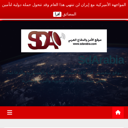
المواجهة الأميركية مع إيران لن تنتهي هذا العام وقد تتحول حملة دولية لتأمين
المضائق
أقرأ
SdArabia
موقع متخصص في كافة المجالات الأمنية والعسكرية والدفاعية،
يغطي نشاطات القوات الجوية والبرية والبحرية