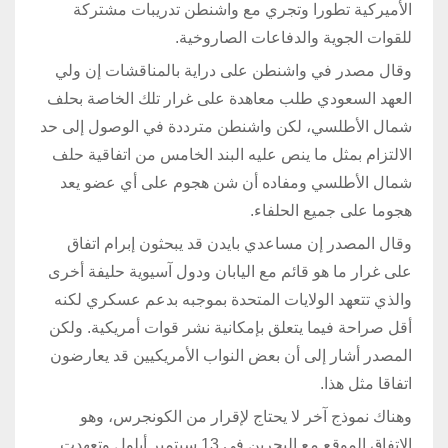
الأميركية تطورا وتجري مع واشنطن تدريبات مشتركة
للقوات الجوية والدفاعات الصاروخية.
وقال مصدر في واشنطن على دراية بالمناقشات إن ولي
العهد السعودي طلب معاهدة على غرار تلك الخاصة بحلف
شمال الأطلسي، لكن واشنطن مترددة في الوصول إلى حد
الالتزام بمثل ما ينص عليه البند الخامس من اتفاقية حلف
شمال الأطلسي ومفاده أن شن هجوم على أي عضو يعد
هجوما على جميع الحلفاء.
وقال المصدر إن مساعدي بايدن قد يبحثون إبرام اتفاق
على غرار ما هو قائم مع اليابان ودول آسيوية حليفة أخرى
والذي تتعهد الولايات المتحدة بموجبه بدعم عسكري لكنه
أقل صراحة فيما يتعلق بإمكانية نشر قوات أمريكية. ولكن
المصدر أشار إلى أن بعض النواب الأمريكيين قد يعارضون
اتفاقا مثل هذا.
وهناك نموذج آخر لا يحتاج لإقرار من الكونجرس، وهو
الاتفاق الموقع مع البحرين في 13 سبتمبر أيلول وتعهدت