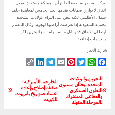
وذكر المصدر بمنطقة الخليج أن المملكة مستعدة لقبول
اتفاق لا يوازي ضمانات يقدمها البند الخامس لمعاهدة حلف
شمال الأطلسي لكنه ينص على التزام الولايات المتحدة
بحماية السعودية إذا تعرضت أراضيها لهجوم. وقال المصدر
أيضا إن الاتفاق قد يماثل ما تم إبرامه مع البحرين لكن
بالتزامات إضافية.
شارك الخبر:
C
Li
T
E
Pi
T
W
F
o
n
el
m
nt
wi
h
a
p
k
e
ail
er
tt
at
c
البحرين والولايات
الخارجية الأميركية:
المتحدة تبحثان مستوى
y
e
gr
e
er
s
e
صفقة إصلاح وإعادة
التعاون العسكري
Li
dI
a
st
A
b
اعتماد صواريخ باتريوت
والدفاعي المشترك
للكويت
n
n
m
p
o
بالمرحلة المقبلة
k
p
o