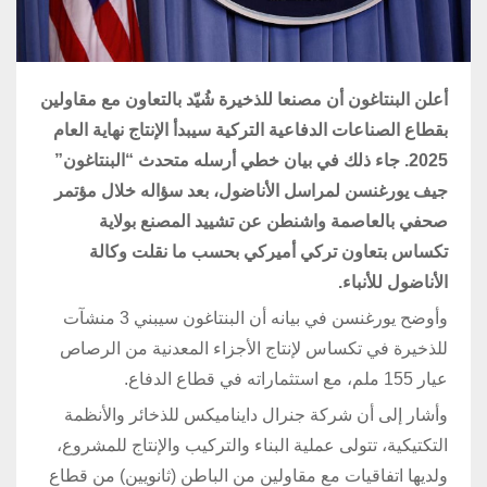
أعلن البنتاغون أن مصنعا للذخيرة شُيّد بالتعاون مع مقاولين
بقطاع الصناعات الدفاعية التركية سيبدأ الإنتاج نهاية العام
2025. جاء ذلك في بيان خطي أرسله متحدث “البنتاغون”
جيف يورغنسن لمراسل الأناضول، بعد سؤاله خلال مؤتمر
صحفي بالعاصمة واشنطن عن تشييد المصنع بولاية
تكساس بتعاون تركي أميركي
بحسب ما نقلت وكالة
الأناضول للأنباء.
وأوضح يورغنسن في بيانه أن البنتاغون سيبني 3 منشآت
للذخيرة في تكساس لإنتاج الأجزاء المعدنية من الرصاص
عيار 155 ملم، مع استثماراته في قطاع الدفاع.
وأشار إلى أن شركة جنرال دايناميكس للذخائر والأنظمة
التكتيكية، تتولى عملية البناء والتركيب والإنتاج للمشروع،
ولديها اتفاقيات مع مقاولين من الباطن (ثانويين) من قطاع