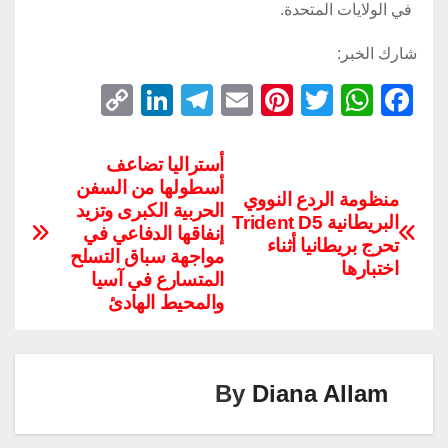
في الولايات المتحدة.
شارك الخبر:
C
Li
T
E
Pi
T
W
F
o
n
el
m
nt
wi
h
a
p
k
e
ail
er
tt
at
c
أستراليا تضاعف
أسطولها من السفن
y
e
gr
e
er
s
e
منظومة الردع النووي
الحربية الكبرى وتزيد
Li
dI
a
st
A
b
البريطانية Trident D5
إنفاقها الدفاعي في
تحرج بريطانيا أثناء
n
n
m
p
o
مواجهة سباق التسلح
اختبارها
المتسارع في آسيا
k
p
o
والمحيط الهادئ
k
By
Diana Allam