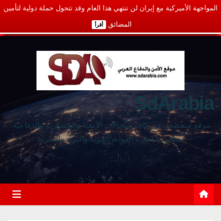
المواجهة الأميركية مع إيران لن تنتهي هذا العام وقد تتحول حملة دولية لتأمين
المضائق
أقرأ
SdArabia
موقع متخصص في كافة المجالات الأمنية والعسكرية والدفاعية،
يغطي نشاطات القوات الجوية والبرية والبحرية