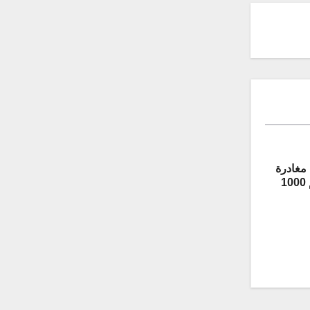
مغادرة
المركبة المدرعة “غريفون” رقم 1000