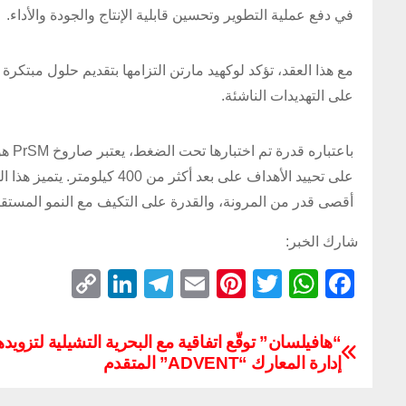
في دفع عملية التطوير وتحسين قابلية الإنتاج والجودة والأداء.
مع هذا العقد، تؤكد لوكهيد مارتن التزامها بتقديم حلول مبت
على التهديدات الناشئة.
باعت
على تحييد الأهداف على بعد أ
أقصى قدر من المرونة، والقدرة على التكيف مع النمو المستقبلي، والتوافق مع منصات HIMARS و
شارك الخبر:
C
Li
T
E
Pi
T
W
F
o
n
el
m
nt
wi
h
a
p
k
e
ail
er
tt
at
c
“هافيلسان” توقّع اتفاقية مع البحرية التشيلية لتزويده
إدارة المعارك “ADVENT” المتقدم
y
e
gr
e
er
s
e
Li
dI
a
st
A
b