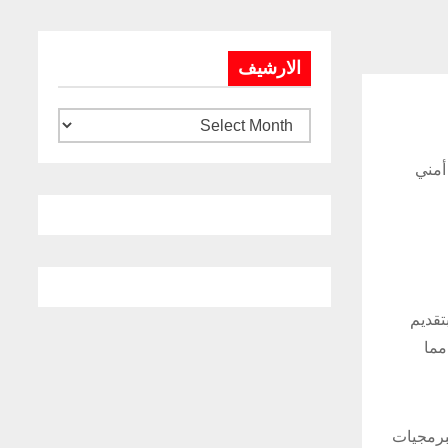
الارشيف
ن صواريخ الهجوم الدقيق (PrSM)، وهو حل أمني
تقديم
مما
ات، ومصنع البرمجيات