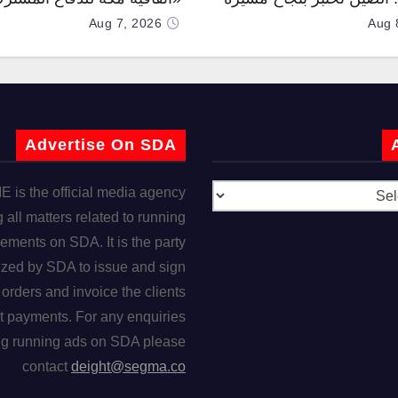
Aug 7, 2026
Aug 
Advertise On SDA
is the official media agency
 all matters related to running
ements on SDA. It is the party
ized by SDA to issue and sign
orders and invoice the clients
t payments. For any enquiries
ng running ads on SDA please
contact
deight@segma.co