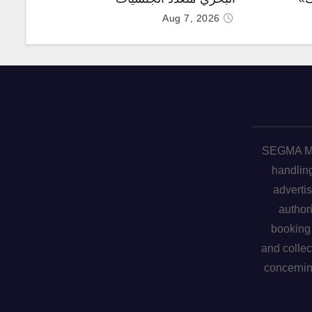
Aug 7, 2026
SEGMA ME 
handling
advertis
author
booking 
and collec
concerni