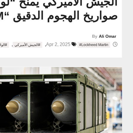
صواريخ الهجوم الدقيق “PrSM”
By
Ali Omar
,
,
Apr 2, 2025
#Lockheed Martin
#الجيش الأميركي
#الول