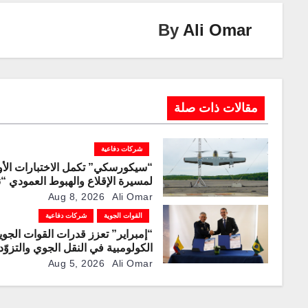
n
n
m
p
o
By
Ali Omar
k
p
o
k
مقالات ذات صلة
شركات دفاعية
“سيكورسكي” تكمل الاختبارات الأو
لمسيرة الإقلاع والهبوط العمودي “ن
100”
Aug 8, 2026
Ali Omar
القوات الجوية
شركات دفاعية
“إمبراير” تعزز قدرات القوات الجوي
الكولومبية في النقل الجوي والتزوّد
بالوقود جوًا من خلال تزويدها بطائر
Aug 5, 2026
Ali Omar
“كيه سي-390 ميلينيوم”