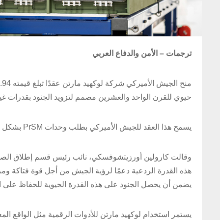
ترجمات – الأمن والدفاع العربي
حيوي للقرن الواحد والعشرين مصمم لتزويد الجنود بقدرات غ
يسمح هذا العقد للجيش الأميركي بطلب وحدات PrSM بشكل فعال، مما يوفر زيادة كبيرة في القدرة الإنتاجية لتلبية الطلب المتزايد.
وقالت كارولين أورزيتشوفسكي، نائب رئيس قسم إطلاق الصواري
هذه القدرة الردعية دعمًا لرؤية الجيش من أجل قوة فتاكة ومر
يضمن أن يحصل الجنود على هذه القدرة الحيوية للحفاظ على ال