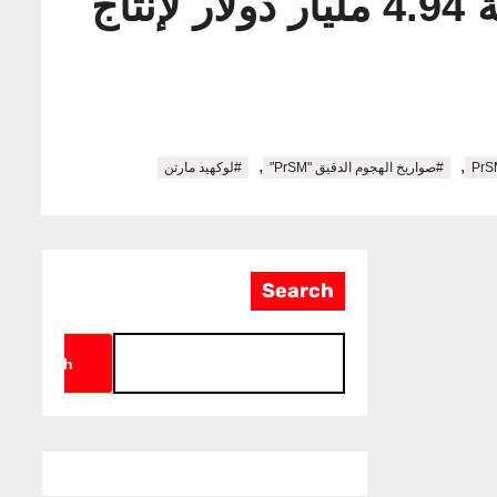
الجيش الأميركي يمنح “لوكهيد مارتن” عقدًا ضخماً بقيمة 4.94 مليار دولار لإنتاج
,
,
#صواريخ الهجوم الدقيق "PrSM"
#لوكهيد مارتن
Search
Search