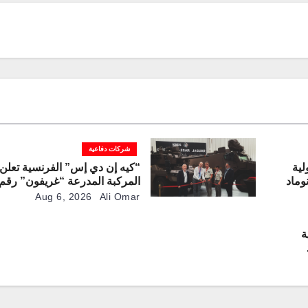
شركات دفاعية
لية
“كيه إن دي إس” الفرنسية تعلن 
وماد
لخط الإنتاج
Aug 6, 2026
Ali Omar
ة
تي