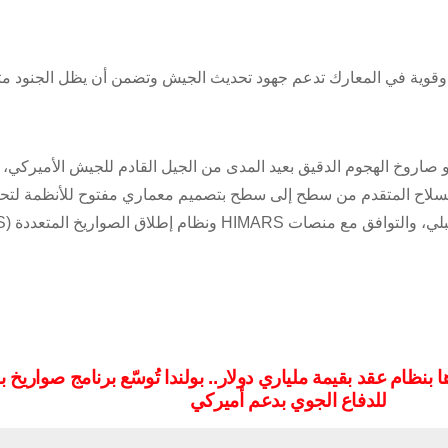
كرة وقوية في المعارك تدعم جهود تحديث الجيش وتضمن أن يظل الجنود م
باره قدرة تم اختبارها تحت الضغط، يعتبر صاروخ PrSM هو صاروخ الهجوم الدقيق بعيد المدى من الجيل القادم للجيش الأميرك
كثر من 400 كيلومتر. يتميز هذا السلاح المتقدم من سطح إلى سطح بتصميم معماري مفتوح للأنظمة ل
نظام إطلاق الصواريخ المتعددة (MLRS).
ا بنظام
عقد بقيمة ملياري دولار.. بولندا تُوسّع برنامج صواريخ ب
للدفاع الجوي بدعم أميركي