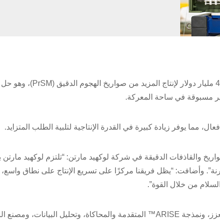
منح الجيش الأميركي شركة لوكهيد مارتن عقدًا تبلغ قيمته 4.94 مليار دولار لإنتاج المزيد م
ير مسبوقة في ساحة المعركة.
خ والقاذفات الدقيقة في شركة لوكهيد مارتن: “تلتزم لوكهيد مارتن ب
نة”. وأضافت: “يظل فريقنا مركزًا على تسريع الإنتاج على نطاق واسع، 
سلام من خلال القوة”.
يستمر استخدام لوكهيد مارتن للأدوات الرقمية مثل الواقع المعزز، ونمذجة ARISE™ المتقدمة والمحاكاة، وتحليل البيان