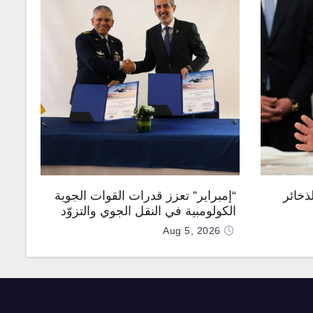
ذخائر
“إمبراير” تعزز قدرات القوات الجوية
الكولومبية في النقل الجوي والتزوّد
بالوقود جوًا من خلال تزويدها بطائرتي
Aug 5, 2026
“كيه سي-390 ميلينيوم”