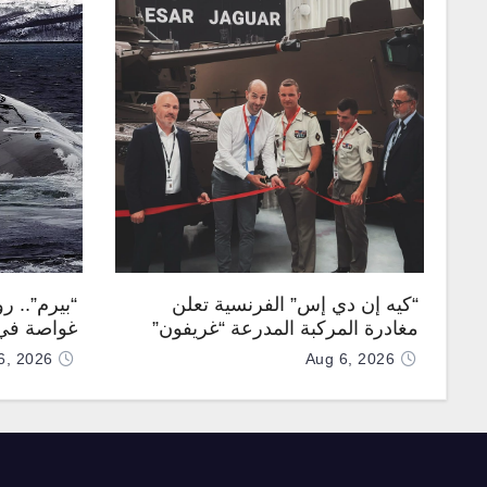
“كيه إن دي إس” الفرنسية تعلن
“بيرم”.. ر
مغادرة المركبة المدرعة “غريفون”
غواصة في 
رقم 1000 لخط الإنتاج
كروز فرط
6, 2026
Aug 6, 2026