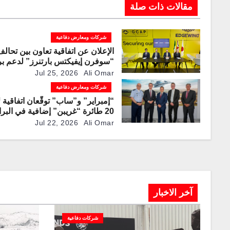
مقالات ذات صلة
شركات ومعارض دفاعية
الإعلان عن اتفاقية تعاون بين تحال
“سوفرن إيفيكتس بارتنرز” لدعم بر
القتال الجوي العالمي
Jul 25, 2026
Ali Omar
شركات ومعارض دفاعية
“إمبراير” و”ساب” توقّعان اتفاقية لإ
20 طائرة “غريبن” إضافية في البرازيل
Jul 22, 2026
Ali Omar
آخر الاخبار
شركات دفاعية