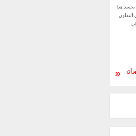
 يجسد هذا
 التعاون
ت.
ران