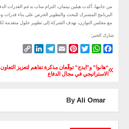
من جانبها، أكدت هيلين بيتمان، التزام ساب بدعم القدرات الدفا
البرنامج المشترك للبحث والتطوير الحرص على بناء قدرات وطن
مع مجلس التوازن، تهدف الشركة إلى تطوير حلول متقدمة لكش
شارك الخبر:
C
Li
T
E
Pi
T
W
F
o
n
el
m
nt
wi
h
a
p
k
e
ail
er
tt
at
c
“هانوا” و”ايدج” توقّعان مذكرة تفاهم لتعزيز التعاون
الاستراتيجي في مجال الدفاع
y
e
gr
e
er
s
e
Li
dI
a
st
A
b
n
n
m
p
o
By
Ali Omar
k
p
o
k