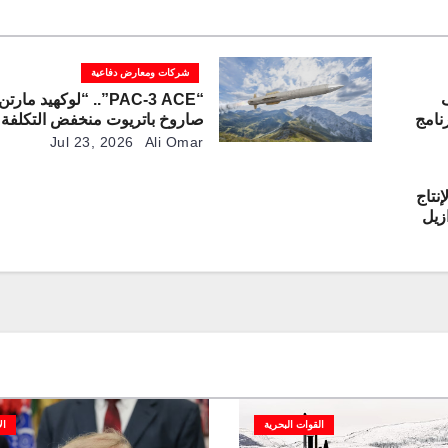
شركات ومعارض دفاعية
ف
“PAC-3 ACE”.. “لوكهيد ما
نامج
صاروخ باتريوت منخفض التكلفة 
المسيرات
Jul 23, 2026
Ali Omar
نتاج
القوات البحرية
ال