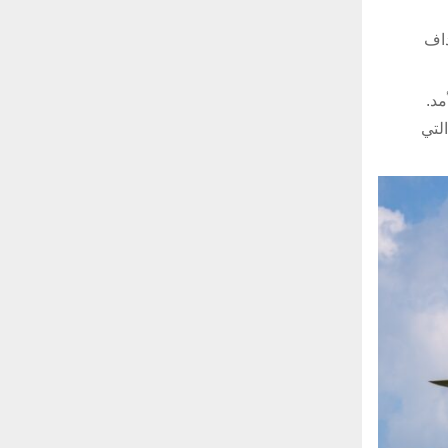
داف
الأمد.
 التي