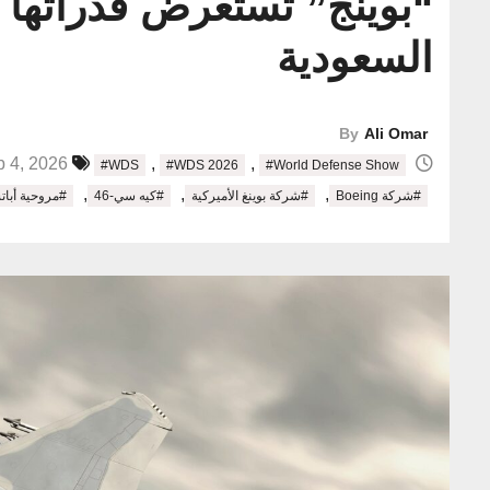
“بوينج” تستعرض قدراتها 
السعودية
By
Ali Omar
,
,
Feb 4, 2026
#WDS
#WDS 2026
#World Defense Show
,
,
,
#شركة Boeing
#شركة بوينغ الأميركية
#كيه سي-46
#مروحية أباتشي 