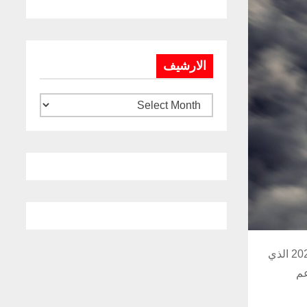
الارشيف
تعود شركة “بوينج”، المدرجة في بورصة نيويورك تحت الرمز BA، للمشاركة مرة أخرى بوصفها راعياً بلاتينياً لمعرض الدفاعالعالمي 2026 الذي
دعم