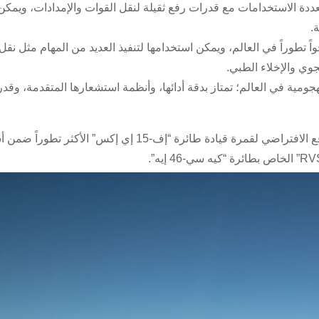
دة الاستخدامات مع قدرات رفع ثقيلة لنقل القوات والإمدادات، ويمكن
.
واً تطوراً في العالم، ويمكن استخدامها لتنفيذ العديد من المهام مثل نقل
جوي والإخلاء الطبي.
ومية في العالم؛ تمتاز بدقة أدائها، وأنظمة استشعارها المتقدمة، وقدرته
وستقدم “بوينج” ضمن جناحها في المعرض تجربة محاكاة بالواقع الافتراضي لقمرة قيادة طائرة “إف-15 إي إكس” 