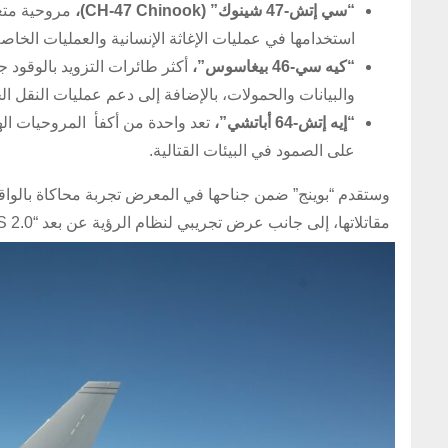
“سي إتش-47 شينوك” (
CH-47 Chinook
)،
مروحية متعد
استخدامها في عمليات الإغاثة الإنسانية والعمليات الخاصة
“كيه سي-46 بيغاسوس”،
أكثر طائرات التزويد بالوقود ج
والبيانات والحمولات، بالإضافة إلى دعم عمليات النقل ال
“إيه إتش-64 أباتشي”،
تعد واحدة من أكفأ المروحيات الهج
على الصمود في البيئات القتالية.
مقاتلاتها، إلى جانب عرض تجريبي لنظام الرؤية عن بعد “RVS 2.0” الخاص بطائرة “كيه سي-46 إيه”.