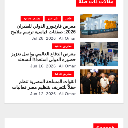
مقالات ذات صلة
خاص
علي عمر
معارض دفاعية
معرض فارنبورو الدولي للطيران
2026: صفقات قياسية ترسم ملامح
مرحلة جديدة لقطاعات الطيران
Jul 28, 2026
Ali Omar
والدفاع والفضاء
معارض دفاعية
معرض الدفاع العالمي يواصل تعزيز
حضوره الدولي استعدادًا لنسخته
الرابعة عام 2028
Jun 16, 2026
Ali Omar
معارض دفاعية
القوات المسلحة المصرية تنظم
حفلاً للتعريف بتنظيم مصر فعاليات
النسخة الثانية من معرض العلمين
Jun 12, 2026
Ali Omar
الدولي للطيران والفضاء “EIAS
2026”