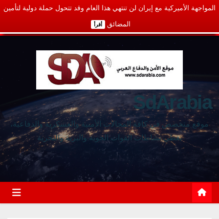
المواجهة الأميركية مع إيران لن تنتهي هذا العام وقد تتحول حملة دولية لتأمين
المضائق
أقرأ
SdArabia
موقع متخصص في كافة المجالات الأمنية والعسكرية والدفاعية،
يغطي نشاطات القوات الجوية والبرية والبحرية