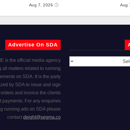
Aug 7, 2026
Aug 
Advertise On SDA
is the official media agency
 all matters related to running
ements on SDA. It is the party
ized by SDA to issue and sign
orders and invoice the clients
t payments. For any enquiries
ng running ads on SDA please
contact
deight@segma.co