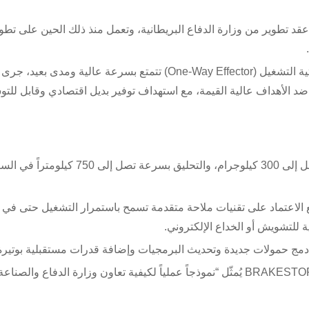
د تطوير من وزارة الدفاع البريطانية، وتعمل منذ ذلك الحين على تطو
وتصف الشركة النظام بأنه منصة هجومية أحادية الاستخدام ذاتية التشغيل (One-Way Effector) تتمتع بسرعة عالية 
 ضد الأهداف عالية القيمة، مع استهداف توفير بديل اقتصادي وقابل للتو
وبحسب الشركة، تستطيع طائرة TigerShark حمل حمولة تصل إلى 300 كيلوجرام، والتحليق بسرع
مع الاعتماد على تقنيات ملاحة متقدمة تسمح باستمرار التشغيل حتى ف
ة للتشويش أو الخداع الإلكتروني.
ح دمج حمولات جديدة وتحديث البرمجيات وإضافة قدرات مستقبلية بوتيرة
وقال الرئيس التنفيذي للشركة، مايك جاسكوين، إن مشروع BRAKESTOP يُمثّل “نموذجاً عملياً لكيفية تعاون وزارة الدفاع