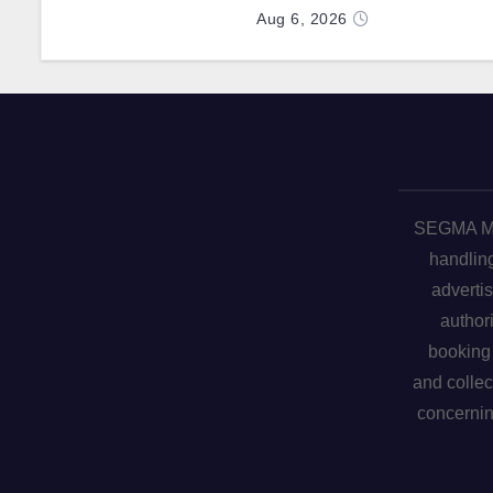
رقم 1000 لخط الإنتاج
Aug 6, 2026
SEGMA ME 
handling
advertis
author
booking 
and collec
concerni