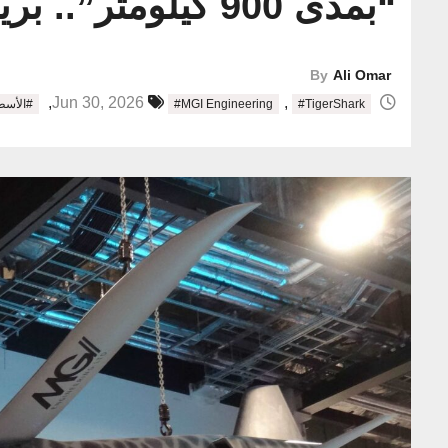
“بمدى 900 كيلومتر”.. بريطانيا تكشف عن مسيّرة “TigerShark” الانتحارية
By
Ali Omar
,
,
Jun 30, 2026
#TigerShark
#MGI Engineering
#الأسط