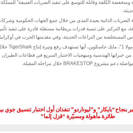
 لتوفير “قدرة سيادية ومنخفضة الكلفة وقابلة للتوسع على تنفيذ الضربات العميقة” للمملك
ديثة.
طوير ونشر أنظمة الضربات الذاتية بعيدة المدى من خلال جمع الجهات الحكومية وشرك
، مع التركيز على تنمية قدرات بريطانية مستقلة قادرة على تنفيذ تأثي
دروس المستخلصة من النزاعات الحديثة، وفي مقدمتها الحرب في أوكرانيا.
وأوضحت الشركة، التي أسسها المدير التقني السابق في “ف
الجاري والاستمرار خلال عام 2027، مستفيدة من خبراتها الهندسية ومنهجيات الاختبار السريع في قطاعات الطيران
BRAKE خلال مراحله المقبلة.
تختبر بنجاح
“بايكار” و”ليوناردو” تنفذان أول اختبار تنسيق جوي بي
طائرة مأهولة ومسيّرة “قزل إلما”