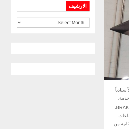
الارشيف
ً سيادياً
خدمة.
واستعرضت الشركة هذا الأسبوع منظومة TigerShark خلال فعالية صناعية خُصصت لاستعراض التقدم المحرز في مشروع BRAKESTOP،
ناعات
انية من