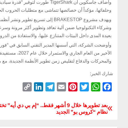
وأضاف جاسكوين أن TigerShark طُورت
وحلفائها، مؤكداً أن خصائصها تتماشى مع متطلبات الحروب الح
ويهدف مشروع BRAKESTOP إلى تسريع ت
وشركاء التكنولوجيا ضمن آلية تعاقد وتطوير أكثر مرونة وسرعة
بعيدة المدى داخل البيئات المتنازع عليها، والاستفادة من ال
الأخير من العام 
والمحركات والدفاع لتقليص زمن تطوير الأنظمة الجديدة، مع مواصلة دعم مشروع STOP
شارك الخبر:
C
Li
T
E
Pi
T
W
F
o
n
el
m
nt
wi
h
a
p
k
e
ail
er
tt
at
c
بعد تطويرها خلال 9 أشهر فقط.. “إم بي دي أيه” 
نظام “كروس بو” الجديد
y
e
gr
e
er
s
e
Li
dI
a
st
A
b