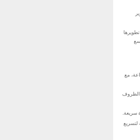
ير
ومدى بعيد، جرى تطويرها
سع
ة تصل إلى 750 كيلومتراً في الساعة، مع
ي الظروف
 سريعة.
 والصناعة لتسريع