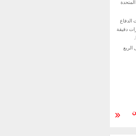
ة المتحدة
ات الدفاع
رات دقيقة
ورمولا 1″، مايك جاسكوين، أنها تستهدف رفع وتيرة إنتاج TigerShark خلال الربع
ن