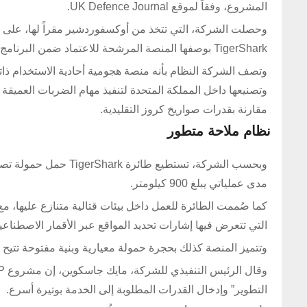
المشروع، وفقاً لموقع UK Defence Journal.
وحصلت الشركة، التي تتخذ من أوكسفوردشير مقراً لها، على عق
TigerShark بوصفها المنصة المرشحة للاعتماد ضمن البرنامج.
وتصنيعها داخل المملكة المتحدة لتنفيذ مهام الضربات العميقة
مقارنة بقدرات صواريخ كروز التقليدية.
نظام ملاحة متطور
مدى عملياتي يبلغ 900 كيلومتر.
كما صُممت الطائرة للعمل داخل بيئات قتالية متنازع عليها، 
التي تتعرض فيها إشارات تحديد المواقع عبر الأقمار الاصطناعي
وتتميز المنصة كذلك بحجرة حمولة معيارية وبنية مفتوحة تتي
التطوير” وإدخال القدرات المطلوبة إلى الخدمة بوتيرة أسرع.