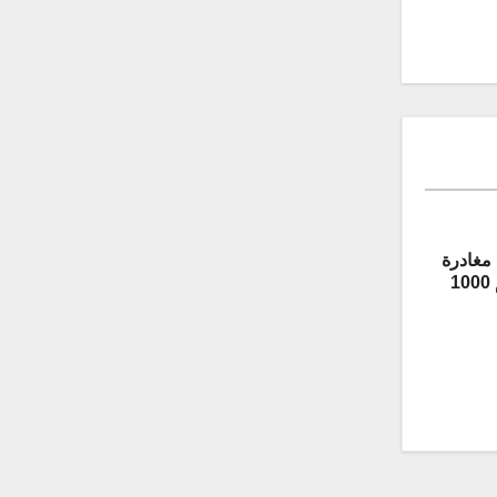
مغادرة
المركبة المدرعة “غريفون” رقم 1000