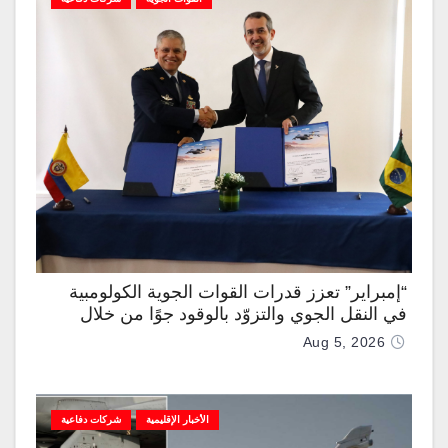
“إمبراير” تعزز قدرات القوات الجوية الكولومبية
في النقل الجوي والتزوّد بالوقود جوًا من خلال
تزويدها بطائرتي “كيه سي-390 ميلينيوم”
Aug 5, 2026
الأخبار الإقليمية
شركات دفاعية