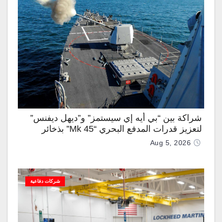
شراكة بين “بي أيه إي سيستمز” و”ديهل ديفنس”
لتعزيز قدرات المدفع البحري “Mk 45” بذخائر
موجهة وصواريخ “IRIS-T”
Aug 5, 2026
شركات دفاعية