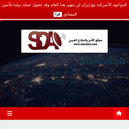
المواجهة الأميركية مع إيران لن تنتهي هذا العام وقد تتحول حملة دولية لتأمين
المضائق
أقرأ
SdArabia
موقع متخصص في كافة المجالات الأمنية والعسكرية والدفاعية،
يغطي نشاطات القوات الجوية والبرية والبحرية