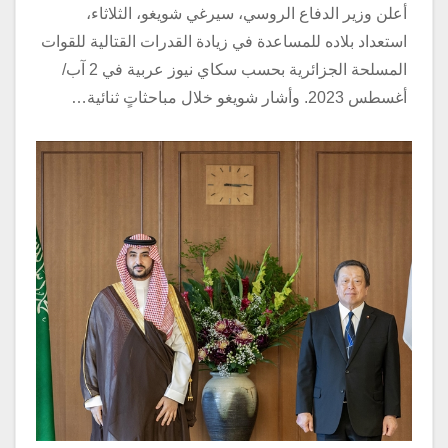
أعلن وزير الدفاع الروسي، سيرغي شويغو، الثلاثاء،
استعداد بلاده للمساعدة في زيادة القدرات القتالية للقوات
المسلحة الجزائرية بحسب سكاي نيوز عربية في 2 آب/
أغسطس 2023. وأشار شويغو خلال مباحثاتٍ ثنائية…