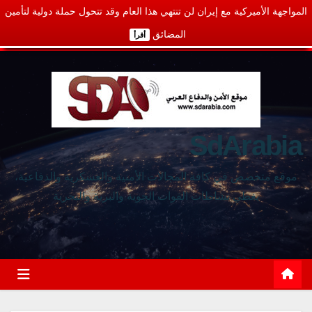
المواجهة الأميركية مع إيران لن تنتهي هذا العام وقد تتحول حملة دولية لتأمين
المضائق
أقرأ
SdArabia
موقع متخصص في كافة المجالات الأمنية والعسكرية والدفاعية،
يغطي نشاطات القوات الجوية والبرية والبحرية