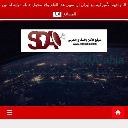
المواجهة الأميركية مع إيران لن تنتهي هذا العام وقد تتحول حملة دولية لتأمين
المضائق
أقرأ
SdArabia
موقع متخصص في كافة المجالات الأمنية والعسكرية والدفاعية،
يغطي نشاطات القوات الجوية والبرية والبحرية