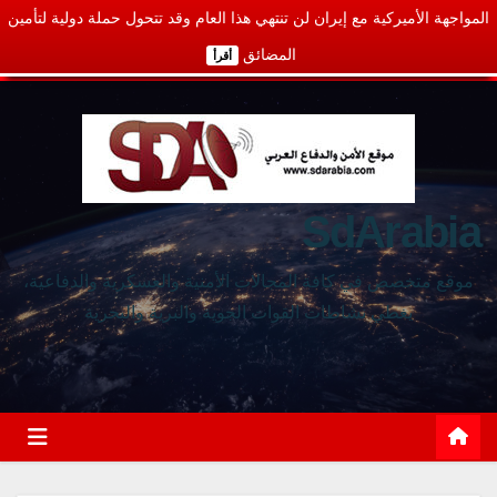
المواجهة الأميركية مع إيران لن تنتهي هذا العام وقد تتحول حملة دولية لتأمين
المضائق
أقرأ
SdArabia
موقع متخصص في كافة المجالات الأمنية والعسكرية والدفاعية،
يغطي نشاطات القوات الجوية والبرية والبحرية