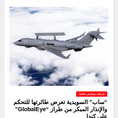
شركات ومعارض دفاعية
“ساب” السويدية تعرض طائرتها للتحكم
والإنذار المبكر من طراز “GlobalEye”
على كندا