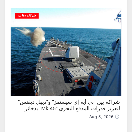
شركات دفاعية
شراكة بين “بي أيه إي سيستمز” و”ديهل ديفنس”
لتعزيز قدرات المدفع البحري “Mk 45” بذخائر
موجهة وصواريخ “IRIS-T”
Aug 5, 2026