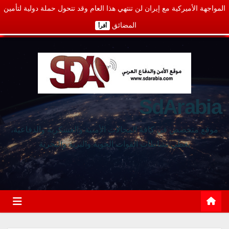
المواجهة الأميركية مع إيران لن تنتهي هذا العام وقد تتحول حملة دولية لتأمين
المضائق
أقرأ
SdArabia
موقع متخصص في كافة المجالات الأمنية والعسكرية والدفاعية،
يغطي نشاطات القوات الجوية والبرية والبحرية