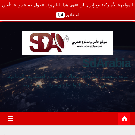
المواجهة الأميركية مع إيران لن تنتهي هذا العام وقد تتحول حملة دولية لتأمين
المضائق
أقرأ
SdArabia
موقع متخصص في كافة المجالات الأمنية والعسكرية والدفاعية،
يغطي نشاطات القوات الجوية والبرية والبحرية