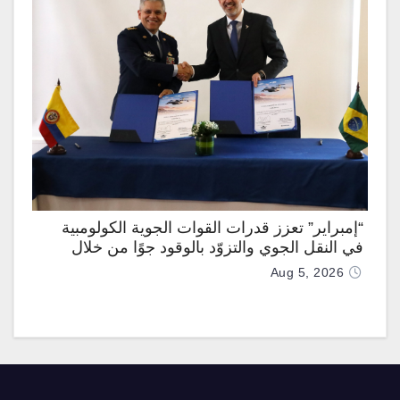
“إمبراير” تعزز قدرات القوات الجوية الكولومبية
في النقل الجوي والتزوّد بالوقود جوًا من خلال
تزويدها بطائرتي “كيه سي-390 ميلينيوم”
Aug 5, 2026