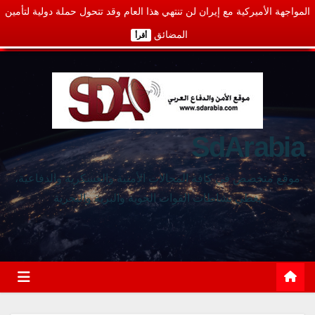
المواجهة الأميركية مع إيران لن تنتهي هذا العام وقد تتحول حملة دولية لتأمين
المضائق
أقرأ
SdArabia
موقع متخصص في كافة المجالات الأمنية والعسكرية والدفاعية،
يغطي نشاطات القوات الجوية والبرية والبحرية