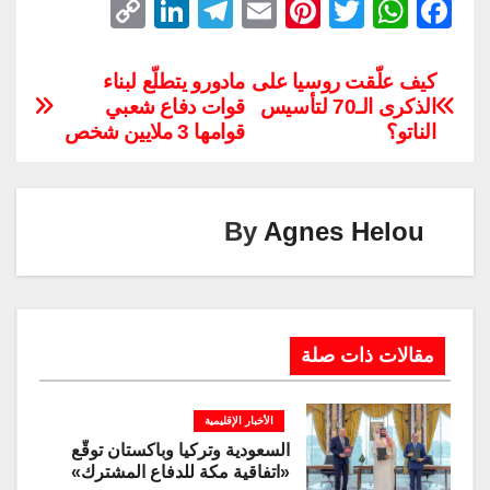
C
Li
T
E
Pi
T
W
F
o
n
el
m
nt
wi
h
a
p
k
e
ail
er
tt
at
c
كيف علّقت روسيا على
مادورو يتطلّع لبناء
الذكرى الـ70 لتأسيس
قوات دفاع شعبي
y
e
gr
e
er
s
e
الناتو؟
قوامها 3 ملايين شخص
Li
dI
a
st
A
b
n
n
m
p
o
k
p
o
By
Agnes Helou
k
مقالات ذات صلة
الأخبار الإقليمية
السعودية وتركيا وباكستان توقّع
«اتفاقية مكة للدفاع المشترك»