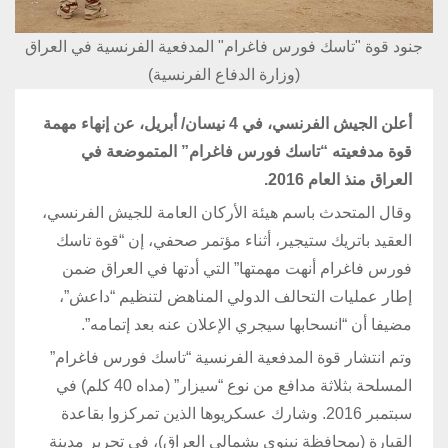
جنود قوة "تاسك فورس فاغرام" المدفعية الفرنسية في العراق
(وزارة الدفاع الفرنسية)
أعلن الجيش الفرنسي، في 4 نيسان/ أبريل، عن إنهاء مهمة
قوة مدفعيته “تاسك فورس فاغرام” المتموضعة في
العراق منذ العام 2016.
وقال المتحدث باسم هيئة الأركان العامة للجيش الفرنسي،
العقيد باتريك ستيجير، أثناء مؤتمر صحفي، إن “قوة تاسك
فورس فاغرام أنهت مهمتها” التي أدتها في العراق ضمن
إطار عمليات التحالف الدولي المناهض لتنظيم “داعش”،
مضيفا أن “انسحابها سيجري الإعلان عنه بعد إتمامه”.
وتم انتشار قوة المدفعية الفرنسية “تاسك فورس فاغرام”
المسلحة بثلاثة مدافع من نوع “سيزار” (مداه 40 كلم) في
سبتمبر 2016. وشارك عسكريوها الذين تمركزوا بقاعدة
القيارة (بمحافظة نينوى بشمالي العراق)، في تحرير مدينة