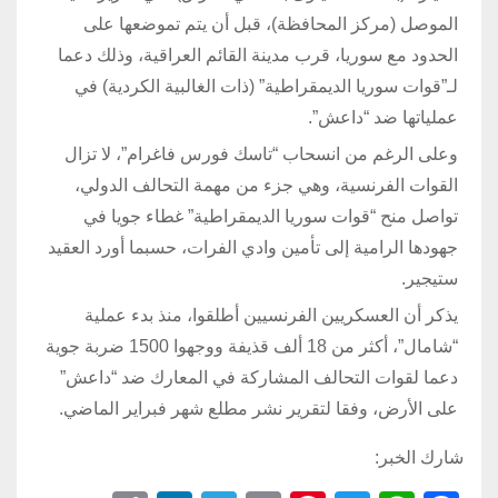
الموصل (مركز المحافظة)، قبل أن يتم تموضعها على
الحدود مع سوريا، قرب مدينة القائم العراقية، وذلك دعما
لـ”قوات سوريا الديمقراطية” (ذات الغالبية الكردية) في
عملياتها ضد “داعش”.
وعلى الرغم من انسحاب “تاسك فورس فاغرام”، لا تزال
القوات الفرنسية، وهي جزء من مهمة التحالف الدولي،
تواصل منح “قوات سوريا الديمقراطية” غطاء جويا في
جهودها الرامية إلى تأمين وادي الفرات، حسبما أورد العقيد
ستيجير.
يذكر أن العسكريين الفرنسيين أطلقوا، منذ بدء عملية
“شامال”، أكثر من 18 ألف قذيفة ووجهوا 1500 ضربة جوية
دعما لقوات التحالف المشاركة في المعارك ضد “داعش”
على الأرض، وفقا لتقرير نشر مطلع شهر فبراير الماضي.
شارك الخبر: