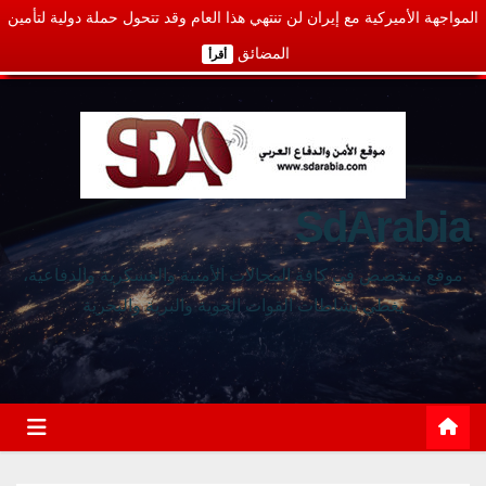
المواجهة الأميركية مع إيران لن تنتهي هذا العام وقد تتحول حملة دولية لتأمين
المضائق
أقرأ
SdArabia
موقع متخصص في كافة المجالات الأمنية والعسكرية والدفاعية،
يغطي نشاطات القوات الجوية والبرية والبحرية