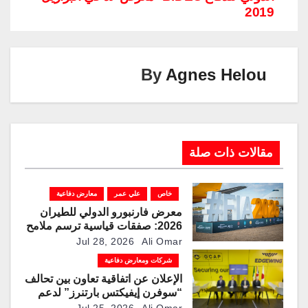
n
n
m
p
o
2019
k
p
o
k
By
Agnes Helou
مقالات ذات صلة
خاص
علي عمر
معارض دفاعية
معرض فارنبورو الدولي للطيران
2026: صفقات قياسية ترسم ملامح
مرحلة جديدة لقطاعات الطيران
Jul 28, 2026
Ali Omar
والدفاع والفضاء
شركات ومعارض دفاعية
الإعلان عن اتفاقية تعاون بين تحالف
“سوفرن إيفيكتس بارتنرز” لدعم
برنامج القتال الجوي العالمي
Jul 25, 2026
Ali Omar