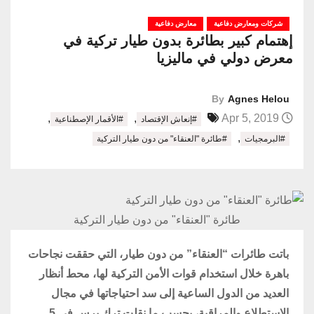
شركات ومعارض دفاعية
معارض دفاعية
إهتمام كبير بطائرة بدون طيار تركية في
معرض دولي في ماليزيا
By
Agnes Helou
,
,
Apr 5, 2019
#إنعاش الإقتصاد
#الأقمار الإصطناعية
,
#البرمجيات
#طائرة "العنقاء" من دون طيار التركية
طائرة "العنقاء" من دون طيار التركية
باتت طائرات “العنقاء” من دون طيار، التي حققت نجاحات
باهرة خلال استخدام قوات الأمن التركية لها، محط أنظار
العديد من الدول الساعية إلى سد احتياجاتها في مجال
الاستطلاع والمراقبة، بحسب ما نقلت ترك برس في 5