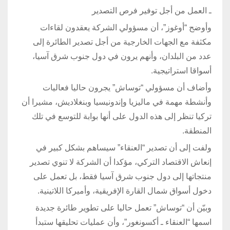
ـ العمل من أجل توفير فرص التصدير
وأوضح “أوغوز”، أن مسؤولي الشركة يعقدون لقاءات
مكثفة مع الجهات الخارجية من أجل تصدير الطائرة إلى
عدد من البلدان، وأنهم يرون في دول جنوب شرق آسيا،
أسواقا استراتيجية.
وأضاف أن مسؤولي “توساش” يجرون حاليا فعاليات
وأنشطة مهمة في ماليزيا وإندونيسيا وبنغلاديش، مشيرا أن
تركيا تنظر إلى هذه الدول على أنها بوابة للتوسع في تلك
المنطقة.
ولفت إلى أن تصدير “العنقاء” سيساهم بشكل كبير في
إنعاش الاقتصاد التركي، مؤكدا أن الشركة لا تنوي تصدير
منتجاتها إلى دول جنوب شرق آسيا فقط، بل تعمل على
دخول أسواق شمال القارة الإفريقية، وأميركا اللاتينية.
وبيّن أن “توساش” تعمل حاليا على تطوير طائرة جديدة
اسمها “العنقاء ـ أكسونغور”، وأن عمليات تحليقها ستبدأ