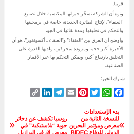
قريبا.
ونوه أن الشركة تسخّر خبراتها المكتسبة خلال تصنيع
“العنقاء”، لإنتاج الطائرة الجديدة، خاصة في برمجيتها
والتحكم في تحليقها ومدة بقائها في الجو.
وأوضح أن الفرق بين “العنقاء” و”العنقاء ـ أكسونغور”، هو أن
الأخيرة أكبر حجما ومزودة بمحركين، ولديها القدرة على
التحليق بارتفاع أكبر، ويمكن التحكم بها عبر الأقمار
الصناعية.
شارك الخبر:
C
Li
T
E
Pi
T
W
F
o
n
el
m
nt
wi
h
a
p
k
e
ail
er
tt
at
c
بدء الإستعدادات
للنسخة الثانية من
روسيا تكشف عن ذخائر
y
e
gr
e
er
s
e
معرض ومؤتمر البحرين
جوية “بلاستيكية” في
Li
dI
a
st
A
b
الدولي للدفاع BIDEC
معرض لاد في البرازيل