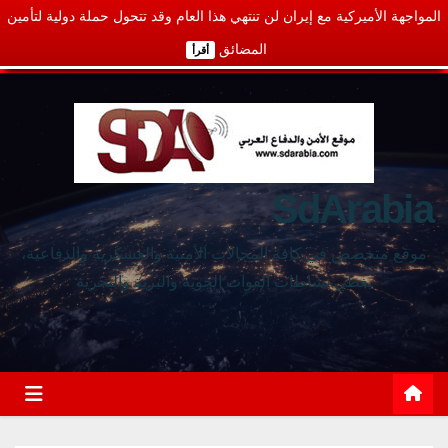
المواجهة الأميركية مع إيران لن تنتهي هذا العام وقد تتحول حملة دولية لتأمين
المضائق
أقرأ
SdArabia
موقع متخصص في كافة المجالات الأمنية والعسكرية والدفاعية،
يغطي نشاطات القوات الجوية والبرية والبحرية