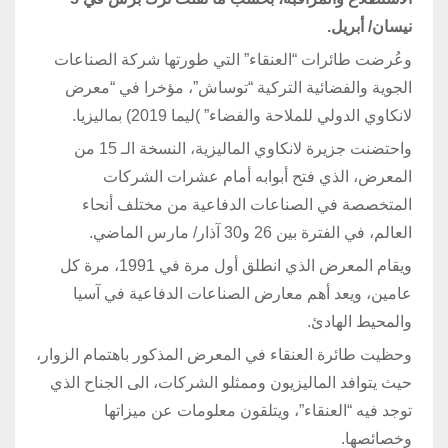
نيسان/ أبريل.
وعُرضت طائرات “العنقاء” التي طورتها شركة الصناعات
الجوية والفضائية التركية “توساش”، مؤخرا في “معرض
لانكاوي الدولي للملاحة والفضاء” )ليما 2019) بماليزيا.
واحتضنت جزيرة لانكاوي الماليزية، النسخة الـ 15 من
المعرض، الذي فتح أبوابه أمام عشرات الشركات
المتخصصة في الصناعات الدفاعية من مختلف أنحاء
العالم، في الفترة بين 26 و30 آذار/ مارس الماضي.
ويقام المعرض الذي انطلق أول مرة في 1991، مرة كل
عامين، ويعد أهم معارض الصناعات الدفاعية في آسيا
والمحيط الهادئ.
وحظيت طائرة العنقاء في المعرض المذكور باهتمام الزوار،
حيث يتوافد الماليزيون وممثلو الشركات، الى الجناح الذي
توجد فيه “العنقاء”، ويتلقون معلومات عن ميزاتها
وخصائصها.