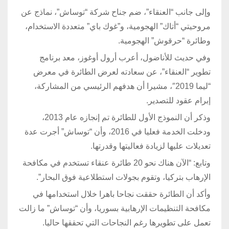
وإلى جانب “العنقاء”، ضم جناح شركة “توساش”، نماذج عن
مروحيتي “أتاك” الهجومية، و”غوك باي” متعددة الاستخدام،
وطائرة “حرقوش” الهجومية.
وفي حديث للأناضول، أعرب أرول أوغوز، معد برنامج
تطوير “العنقاء”، عن سعادته لعرض الطائرة في معرض
“ليما 2019″، مشيرا أن هدفهم الرئيسي من المشاركة،
إبرام عقود للتصدير.
وذكر أن النموذج الأول للطائرة تم إنجازه عام 2013،
ودخلت الخدمة فعليا في 2016، وأن “توساش” أجرت عدة
تعديلات عليها لزيادة فعاليتها وقدرتها.
وتابع: “الآن هناك نحو 20 طائرة عنقاء تستخدم في مكافحة
الإرهاب بتركيا، وتقوم بجولات استطلاعية فوق البحار”.
وأكد أن الطائرة حققت نجاحا باهرا خلال استخدامها في
مكافحة التنظيمات الإرهابية بسوريا، وأن “توساش” ما زالت
تعمل على تطويرها رغم النجاحات التي تحققها حاليا.