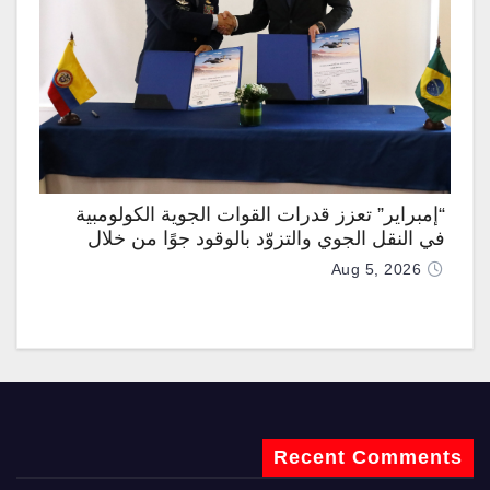
“إمبراير” تعزز قدرات القوات الجوية الكولومبية
في النقل الجوي والتزوّد بالوقود جوًا من خلال
تزويدها بطائرتي “كيه سي-390 ميلينيوم”
Aug 5, 2026
Recent Comments