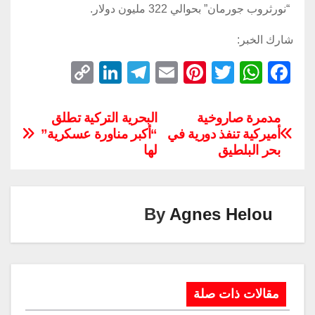
“نورثروب جورمان” بحوالي 322 مليون دولار.
شارك الخبر:
C
Li
T
E
Pi
T
W
F
o
n
el
m
nt
wi
h
a
p
k
e
ail
er
tt
at
c
مدمرة صاروخية
البحرية التركية تطلق
أميركية تنفذ دورية في
“أكبر مناورة عسكرية”
y
e
gr
e
er
s
e
بحر البلطيق
لها
Li
dI
a
st
A
b
n
n
m
p
o
k
p
o
By
Agnes Helou
k
مقالات ذات صلة