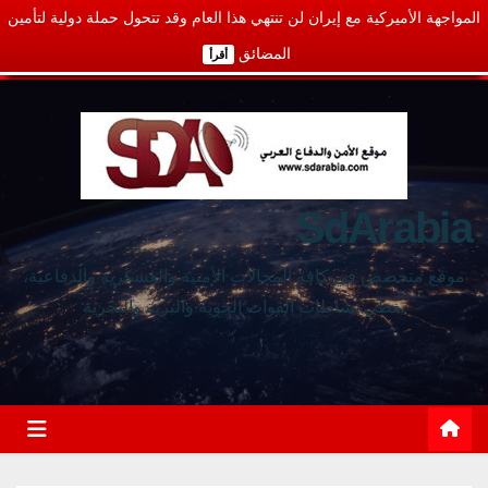
المواجهة الأميركية مع إيران لن تنتهي هذا العام وقد تتحول حملة دولية لتأمين
المضائق
أقرأ
SdArabia
موقع متخصص في كافة المجالات الأمنية والعسكرية والدفاعية،
يغطي نشاطات القوات الجوية والبرية والبحرية