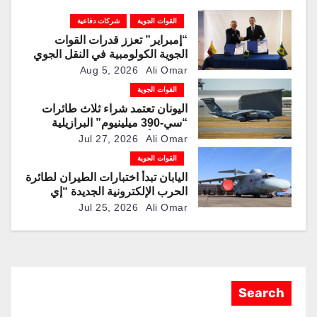
القوات الجوية
شركات دفاعية
“إمبراير” تعزز قدرات القوات
الجوية الكولومبية في النقل الجوي
والتزوّد بالوقود جوًا من خلال
Aug 5, 2026
Ali Omar
تزويدها بطائرتي “كيه سي-390
القوات الجوية
ميلينيوم”
اليونان تعتمد شراء ثلاث طائرات
“سي-390 ميلينيوم” البرازيلية
لتحديث أسطول النقل العسكري
Jul 27, 2026
Ali Omar
القوات الجوية
اليابان تبدأ اختبارات الطيران لطائرة
الحرب الإلكترونية الجديدة “إي
سي-2”
Jul 25, 2026
Ali Omar
Search