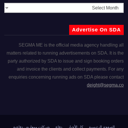
Advertise On SDA
SEGMA ME is the official media agency handling all
matters related to running advertisements on SDA. It is the
party authorized by SDA to issue and sign booking orders
and invoice the clients and collect payments. For any
enquiries concerning running ads on SDA please contact
deight@segma.co
الصفحة الرئيسية
كل الأخبار
دفاع
شركات ومعارض دفاعية