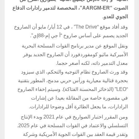
الصوت “AARGM-ER”، المخصصة لتدمير رادارات الدفاع
الجوي للعدو.
وقد أفاد موقع “The Drive” ، في 12 أيار/ مايو أن الصاروخ
الجديد يصمم على أساس صاروخ “أ جي إم-88إي”.
ونقل الموقع عن مدير برنامج القوات المسلحة البحرية
الأميركية ماثيو كومفوردفورد أن الصاروخ الجديد يوفر
معدل التدمير ذاته، لكنه أصغر حجما.
وقد ورث الصاروخ نظام التوجيه والتحكم، الذي سيزود
بحجرة قتالية معيارية ورأس حربي مدمج، المطور بتقنية
“LEO” (الذخائر المحسنة الفتاكة). وسيتم إخفاء الصاروخ
في مقصورة خاصة من المقاتلة بعيدا عن إشارات
الرادارات، ما يجعل الطائرة أقل وضوحا للرادارات.
ومن المقرر اختبار الصواريخ في عام 2021 وبدء الإنتاج
التسلسلي والاعتماد في القوات المسلحة في عام 2025.
وتقدر قيمة العقد بين القوات الجوية الأمريكية وشركة