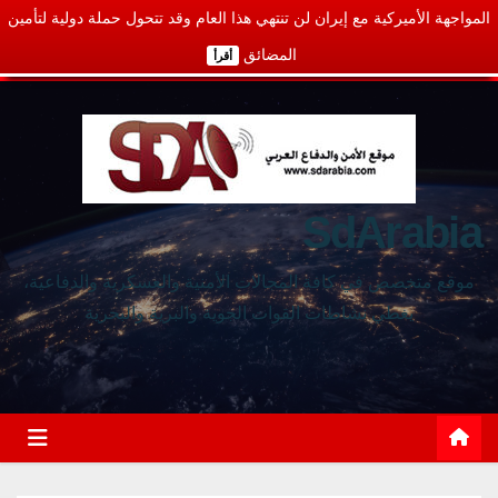
المواجهة الأميركية مع إيران لن تنتهي هذا العام وقد تتحول حملة دولية لتأمين
المضائق
أقرأ
SdArabia
موقع متخصص في كافة المجالات الأمنية والعسكرية والدفاعية،
يغطي نشاطات القوات الجوية والبرية والبحرية