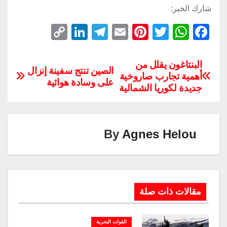
شارك الخبر:
C
Li
T
E
Pi
T
W
F
o
n
el
m
nt
wi
h
a
p
k
e
ail
er
tt
at
c
البنتاغون يقلل من
الصين تنتج سفينة إنزال
أهمية تجارب صاروخية
y
e
gr
e
er
s
e
على وسادة هوائية
جديدة لكوريا الشمالية
Li
dI
a
st
A
b
n
n
m
p
o
k
p
o
By
Agnes Helou
k
مقالات ذات صلة
القوات البحرية