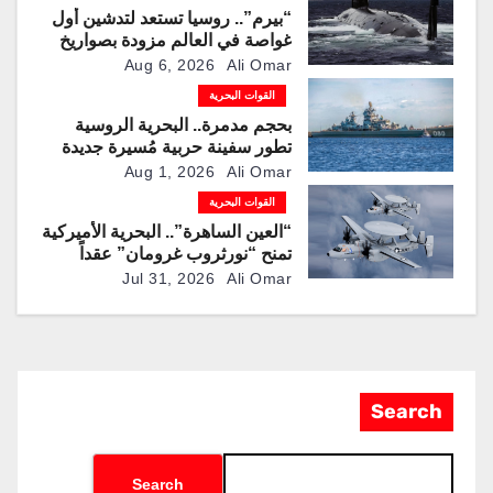
“بيرم”.. روسيا تستعد لتدشين أول
غواصة في العالم مزودة بصواريخ
كروز فرط صوتية
Aug 6, 2026
Ali Omar
القوات البحرية
بحجم مدمرة.. البحرية الروسية
تطور سفينة حربية مُسيرة جديدة
لمطاردة الغواصات
Aug 1, 2026
Ali Omar
القوات البحرية
“العين الساهرة”.. البحرية الأميركية
تمنح “نورثروب غرومان” عقداً
بقيمة تقترب من 1.2 مليار دولار
Jul 31, 2026
Ali Omar
لإنتاج نسخ محدثة من طائرة
المراقبة “E-2D”
Search
Search