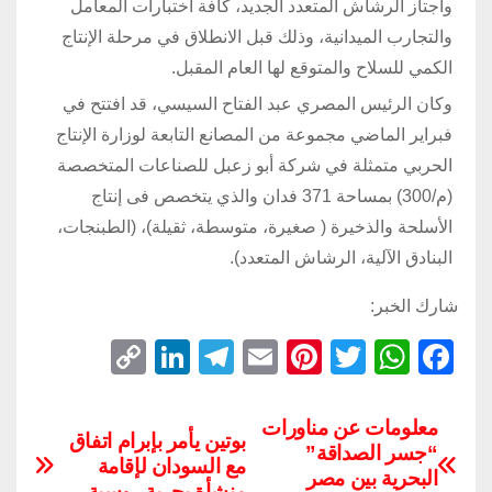
واجتاز الرشاش المتعدد الجديد، كافة اختبارات المعامل
والتجارب الميدانية، وذلك قبل الانطلاق في مرحلة الإنتاج
الكمي للسلاح والمتوقع لها العام المقبل.
وكان الرئيس المصري عبد الفتاح السيسي، قد افتتح في
فبراير الماضي مجموعة من المصانع التابعة لوزارة الإنتاج
الحربي متمثلة في شركة أبو زعبل للصناعات المتخصصة
(م/300) بمساحة 371 فدان والذي يتخصص فى إنتاج
الأسلحة والذخيرة ( صغيرة، متوسطة، ثقيلة)، (الطبنجات،
البنادق الآلية، الرشاش المتعدد).
شارك الخبر:
C
Li
T
E
Pi
T
W
F
o
n
el
m
nt
wi
h
a
p
k
e
ail
er
tt
at
c
معلومات عن مناورات
بوتين يأمر بإبرام اتفاق
“جسر الصداقة”
y
e
gr
e
er
s
e
مع السودان لإقامة
البحرية بين مصر
منشأة بحرية روسية