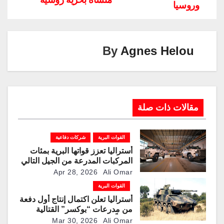
Li
dI
a
st
A
b
وروسيا
n
n
m
p
o
k
p
o
k
By
Agnes Helou
مقالات ذات صلة
القوات البرية
شركات دفاعية
أستراليا تعزز قواتها البرية بمئات
المركبات المدرعة من الجيل التالي
“بوشماستر” من “تاليس”
Apr 28, 2026
Ali Omar
القوات البرية
أستراليا تعلن اكتمال إنتاج أول دفعة
من مدرعات “بوكسر” القتالية
محلياً
Mar 30, 2026
Ali Omar