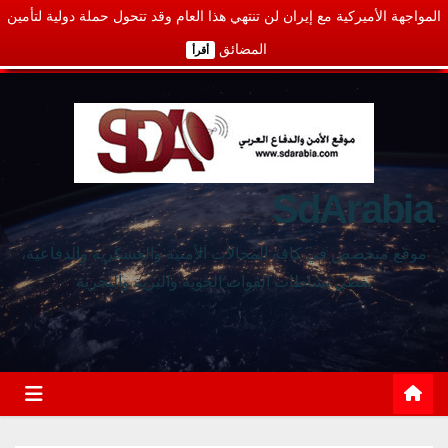
المواجهة الأميركية مع إيران لن تنتهي هذا العام وقد تتحول حملة دولية لتأمين
المضائق
أقرأ
SdArabia
موقع متخصص في كافة المجالات الأمنية والعسكرية والدفاعية،
يغطي نشاطات القوات الجوية والبرية والبحرية