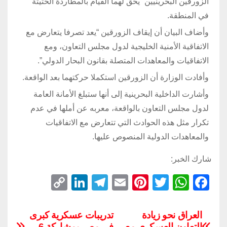
الزورقين البحرينيين “يحق لهما القيام بالمطاردة الحثيثة”
في المنطقة.
وأضاف البيان أن إيقاف الزورقين “يعد تصرفا يتعارض مع
الاتفاقية الأمنية الخليجية لدول مجلس التعاون، ومع
الاتفاقيات والمعاهدات المتصلة بقانون البحار الدولي”.
وأفادت الوزارة أن الزورقين استكملا حركتهما بعد الواقعة.
وأشارت الداخلية البحرينية إلى أنها ستبلغ الأمانة العامة
لدول مجلس التعاون بالواقعة، معربه عن أملها في عدم
تكرار مثل هذه الحوادث التي تتعارض مع الاتفاقيات
والمعاهدات الدولية المنصوص عليها.
شارك الخبر:
C
Li
T
E
Pi
T
W
F
o
n
el
m
nt
wi
h
a
p
k
e
ail
er
tt
at
c
العراق نحو زيادة
تدريبات عسكرية كبرى
التعاون العسكري مع
في مصر بمشاركة 6