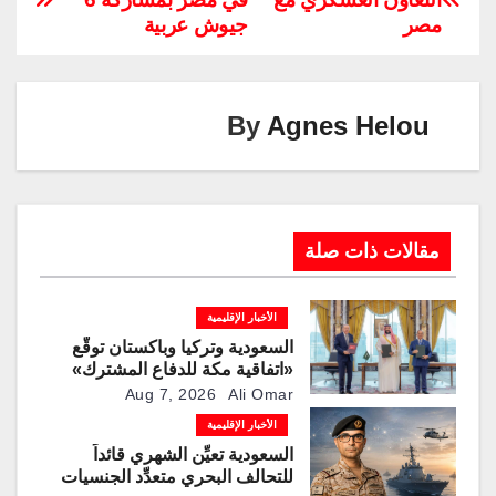
y
e
gr
e
er
s
e
مصر
جيوش عربية
Li
dI
a
st
A
b
n
n
m
p
o
k
p
o
By
Agnes Helou
k
مقالات ذات صلة
الأخبار الإقليمية
السعودية وتركيا وباكستان توقّع
«اتفاقية مكة للدفاع المشترك»
Aug 7, 2026
Ali Omar
الأخبار الإقليمية
السعودية تعيِّن الشهري قائداً
للتحالف البحري متعدِّد الجنسيات