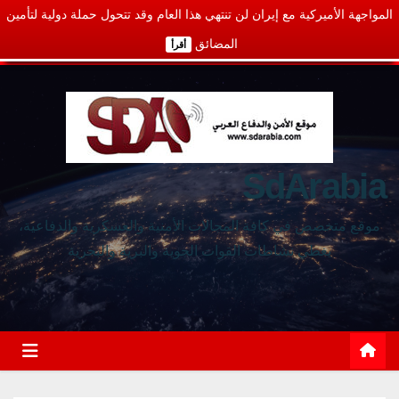
المواجهة الأميركية مع إيران لن تنتهي هذا العام وقد تتحول حملة دولية لتأمين
المضائق
أقرأ
SdArabia
موقع متخصص في كافة المجالات الأمنية والعسكرية والدفاعية،
يغطي نشاطات القوات الجوية والبرية والبحرية