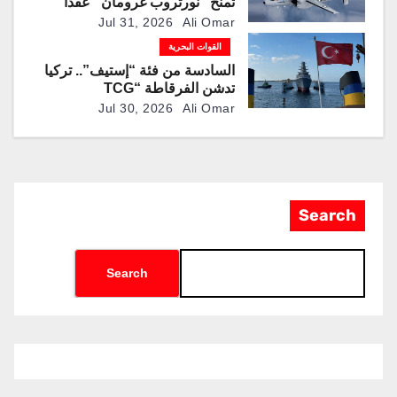
تمنح “نورثروب غرومان” عقداً
بقيمة تقترب من 1.2 مليار دولار
Jul 31, 2026
Ali Omar
لإنتاج نسخ محدثة من طائرة
القوات البحرية
المراقبة “E-2D”
السادسة من فئة “إستيف”.. تركيا
تدشن الفرقاطة “TCG
Karadeniz” ضمن برنامج
Jul 30, 2026
Ali Omar
“MILGEM”
Search
Search