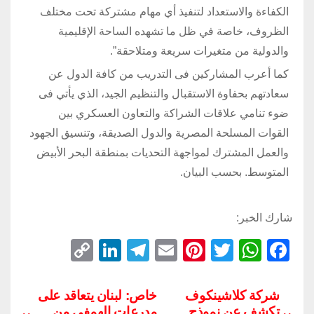
الكفاءة والاستعداد لتنفيذ أي مهام مشتركة تحت مختلف
الظروف، خاصة في ظل ما تشهده الساحة الإقليمية
والدولية من متغيرات سريعة ومتلاحقة”.
كما أعرب المشاركين فى التدريب من كافة الدول عن
سعادتهم بحفاوة الاستقبال والتنظيم الجيد، الذي يأتي فى
ضوء تنامي علاقات الشراكة والتعاون العسكري بين
القوات المسلحة المصرية والدول الصديقة، وتنسيق الجهود
والعمل المشترك لمواجهة التحديات بمنطقة البحر الأبيض
المتوسط. بحسب البيان.
شارك الخبر:
C
Li
T
E
Pi
T
W
F
o
n
el
m
nt
wi
h
a
p
k
e
ail
er
tt
at
c
شركة كلاشينكوف
خاص: لبنان يتعاقد على
تكشف عن نموذج
مدرعات الهمفي من