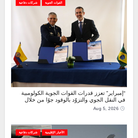
القوات الجوية
شركات دفاعية
“إمبراير” تعزز قدرات القوات الجوية الكولومبية
في النقل الجوي والتزوّد بالوقود جوًا من خلال
تزويدها بطائرتي “كيه سي-390 ميلينيوم”
Aug 5, 2026
الأخبار الإقليمية
شركات دفاعية