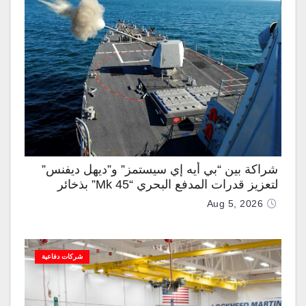
شراكة بين “بي أيه إي سيستمز” و”ديهل ديفنس”
لتعزيز قدرات المدفع البحري “Mk 45” بذخائر
موجهة وصواريخ “IRIS-T”
Aug 5, 2026
شركات دفاعية