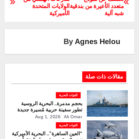
y
e
gr
e
er
s
e
متعدد الأعيرة من بندقية
الولايات المتحدة
Li
dI
a
st
A
b
شبه آلية
الأميركية
n
n
m
p
o
k
p
o
k
By
Agnes Helou
مقالات ذات صلة
القوات البحرية
بحجم مدمرة.. البحرية الروسية
تطور سفينة حربية مُسيرة جديدة
لمطاردة الغواصات
Aug 1, 2026
Ali Omar
القوات البحرية
“العين الساهرة”.. البحرية الأميركية