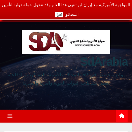
المواجهة الأميركية مع إيران لن تنتهي هذا العام وقد تتحول حملة دولية لتأمين
المضائق
أقرأ
SdArabia
موقع متخصص في كافة المجالات الأمنية والعسكرية والدفاعية،
يغطي نشاطات القوات الجوية والبرية والبحرية