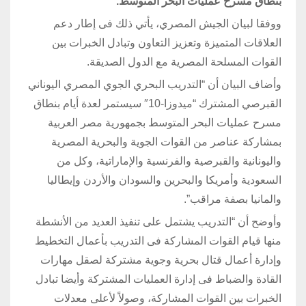
بنطاق مسرح عمليات البحر المتوسط.
ووفقا لبيان الجيش المصري، يأتي ذلك فى إطار دعم
العلاقات المتميزة وتعزيز التعاون وتبادل الخبرات بين
القوات المسلحة المصرية مع الدول الصديقة.
وأضاف البيان أن “التدريب البحري الجوي المصري اليوناني
القبرصي المشترك “ميدوزا-10″ سيستمر لعدة أيام بنطاق
مسرح عمليات البحر المتوسط بجمهورية مصر العربية
بمشاركة عناصر من القوات الجوية والبحرية المصرية
واليونانية والقبرصية والفرنسية والإماراتية، وكل من
السعودية وأمريكا والبحرين والسودان والأردن وإيطاليا
والمانيا بصفة مراقب”.
وأوضح أن “التدريب يشتمل على تنفيذ العديد من الأنشطة
منها قيام القوات المشاركة فى التدريب بأعمال التخطيط
وإدارة أعمال قتال بحرية وجوية مشتركة لصقل مهارات
القادة والضباط فى إدارة العمليات المشتركة وأيضا تبادل
الخبرات بين القوات المشاركة، وصولاً لأعلى معدلات