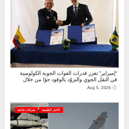
“إمبراير” تعزز قدرات القوات الجوية الكولومبية
في النقل الجوي والتزوّد بالوقود جوًا من خلال
تزويدها بطائرتي “كيه سي-390 ميلينيوم”
Aug 5, 2026
الأخبار الإقليمية
شركات دفاعية