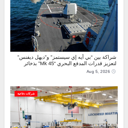
شراكة بين “بي أيه إي سيستمز” و”ديهل ديفنس”
لتعزيز قدرات المدفع البحري “Mk 45” بذخائر
موجهة وصواريخ “IRIS-T”
Aug 5, 2026
شركات دفاعية