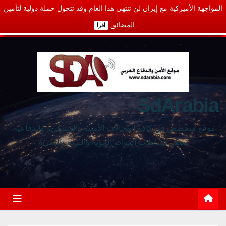
المواجهة الأميركية مع إيران لن تنتهي هذا العام وقد تتحول حملة دولية لتأمين
المضائق
أقرأ
SdArabia
موقع متخصص في كافة المجالات الأمنية والعسكرية والدفاعية،
يغطي نشاطات القوات الجوية والبرية والبحرية