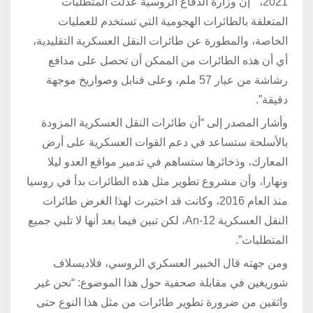
2021، “إن وزارة الدفاع الروسية عدلت المتطلبات
المتعلقة بالطائرات الهجومية التي تستخدم للعمليات
الخاصة، والمطورة عن طائرات النقل العسكرية التقليدية،
أي أن هذه الطائرات من الممكن أن تحصل على مدافع
رشاشة من عيار 57 ملم، وعلى قنابل وصواريخ موجهة
دقيقة”.
وأشار المصدر إلى “أن طائرات النقل العسكرية المزودة
بالأسلحة ستساعد في دعم القوات العسكرية على أرض
المعارك، وذخائرها ستساهم في تدمير مواقع العدو ليلا
ونهارا، وأن مشروع تطوير مثل هذه الطائرات بدأ في روسيا
منذ العام 2016، وكانت قد اختيرت لهذا الغرض طائرات
النقل العسكرية An-12، لكن تبين فيما بعد أنها لا تلبي جميع
المتطلبات”.
ومن جهته قال الخبير العسكري الروسي، فلاديسلاف
شوريغين في مقابلة صحفية حول هذا الموضوع: “نحن غير
واثقين من ضرورة تطوير طائرات من مثل هذا النوع حتى