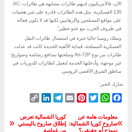
الآن، فالأمريكيون لديهم طائرات مشابهة هي طائرات AC-
130 العسكرية، مثل هذه الطائرات قادرة على شن هجمات
على مواقع المسلحين والإرهابيين لكنها قد لا تكون فعالة
في ظروف الحرب مع عدو خطير”.
وتملك روسيا حاليا خبرة في استعمال طائرات النقل
العسكرية المسلحة، فبداية الألفية الجديدة كانت قد عدلت
طائرات من نوع An-72P وسلحتها بمدافع رشاشة وصواريخ
غير موجهة، وأدخلتها الخدمة لتعمل كطائرات للدوريات في
مناطق الشرق الأقصى الروسي.
شارك الخبر:
C
Li
T
E
Pi
T
W
F
o
n
el
m
nt
wi
h
a
p
k
e
ail
er
tt
at
c
معلومات هامة عن
كوريا الشمالية تعرض
صاروخ كوريا الشمالية:
إطلاق صاروخ باليستي
y
e
gr
e
er
s
e
نموذج أم حقيقي؟
من غواصة