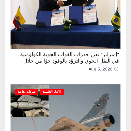
“إمبراير” تعزز قدرات القوات الجوية الكولومبية
في النقل الجوي والتزوّد بالوقود جوًا من خلال
تزويدها بطائرتي “كيه سي-390 ميلينيوم”
Aug 5, 2026
الأخبار الإقليمية
شركات دفاعية