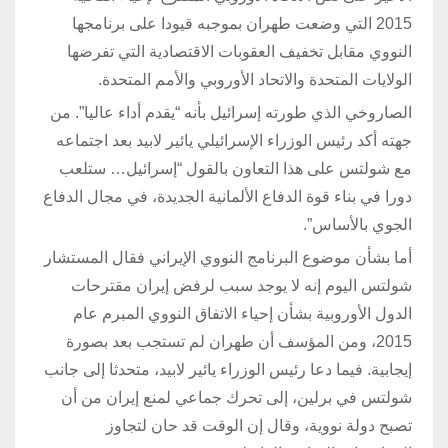
2015 التي وضعت طهران بموجبه قيودا على برنامجها
النووي مقابل تخفيف العقوبات الاقتصادية التي تفرضها
الولايات المتحدة والاتحاد الأوروبي والأمم المتحدة.
الصاروخي الذي طورته إسرائيل بأنه “يقدم أداء عاليا”. من
جهته أكد رئيس الوزراء الإسرائيلي يائير لابيد بعد اجتماعه
مع شولتس على هذا التعاون بالقول “إسرائيل… ستلعب
دورا في بناء قوة الدفاع الألمانية الجديدة، في مجال الدفاع
الجوي بالأساس”.
أما بشأن موضوع البرنامج النووي الإيراني فقال المستشار
شولتس اليوم إنه لا يوجد سبب لرفض إيران مقترحات
الدول الأوروبية بشأن إحياء الاتفاق النووي المبرم عام
2015، ومن المؤسف أن طهران لم تستجب بعد بصورة
إيجابية. فيما دعا رئيس الوزراء يائير لابيد، متحدثا إلى جانب
شولتس في برلين، إلى تحرك جماعي لمنع إيران من أن
تصبح دولة نووية، وقال إن الوقت قد حان لتجاوز