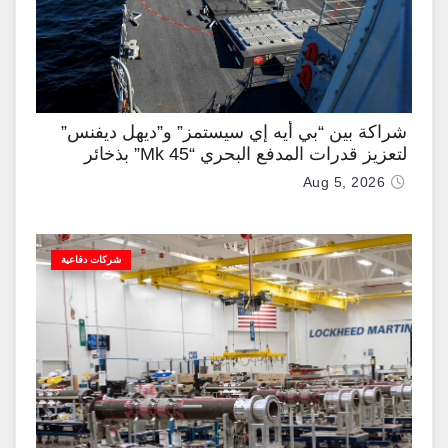
شراكة بين “بي أيه إي سيستمز” و”ديهل ديفنس”
لتعزيز قدرات المدفع البحري “Mk 45” بذخائر
موجهة وصواريخ “IRIS-T”
Aug 5, 2026
شركات دفاعية