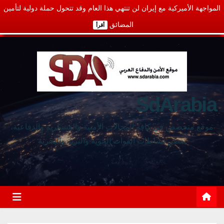
المواجهة الأميركية مع إيران لن تنتهي هذا العام وقد تتحول حملة دولية لتأمين
المضائق
أقرأ
SdArabia
موقع متخصص في كافة المجالات الأمنية والعسكرية والدفاعية،
يغطي نشاطات القوات الجوية والبرية والبحرية