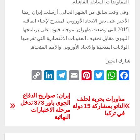
المفاوضات السابقة الفاشلة.
وفي وقت سابق من الشهر الحالي، أرسلت إيران ردها
الأخير على نص الاتحاد الأوروبي المقترح لإحياء اتفاقية
2015 التي وضعت طهران بموجبه قيودا على برنامجها
النووي مقابل تخفيف العقوبات الاقتصادية التي تفرضها
الولايات المتحدة والاتحاد الأوروبي والأمم المتحدة.
شارك الخبر:
C
Li
T
E
Pi
T
W
F
o
n
el
m
nt
wi
h
a
p
k
e
ail
er
tt
at
c
إيران: صواريخ الدفاع
مناورات بحرية لحلف
الجوي باور 373 تدخل
y
e
gr
e
er
s
e
الناتو بمشاركة 15 دولة
مرحلة الاختبارات
Li
dI
a
st
A
b
في تركيا
النهائية
n
n
m
p
o
k
p
o