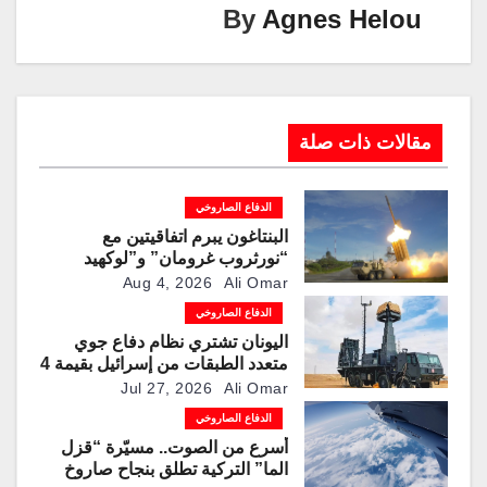
k
By
Agnes Helou
مقالات ذات صلة
الدفاع الصاروخي
البنتاغون يبرم اتفاقيتين مع
“نورثروب غرومان” و”لوكهيد
مارتن” لمضاعفة إنتاج صواريخ
Aug 4, 2026
Ali Omar
“باتريوت” و”ثاد” الاعتراضية
الدفاع الصاروخي
اليونان تشتري نظام دفاع جوي
متعدد الطبقات من إسرائيل بقيمة 4
مليارات دولار
Jul 27, 2026
Ali Omar
الدفاع الصاروخي
أسرع من الصوت.. مسيّرة “قزل
الما” التركية تطلق بنجاح صاروخ