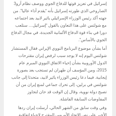
إسرائيل في تعزيز قوتها للدفاع الجوي ووصف نظام آرو3
الصاروخي الذي طورته إسرائيل بأنه “يقدم أداء عاليا”. من
جهته أكد رئيس الوزراء الإسرائيلي يائير لابيد بعد اجتماعه
مع شولتس على هذا التعاون بالقول “إسرائيل… ستلعب
دورا في بناء قوة الدفاع الألمانية الجديدة، في مجال الدفاع
الجوي بالأساس”.
أما بشأن موضوع البرنامج النووي الإيراني فقال المستشار
شولتس اليوم إنه لا يوجد سبب لرفض إيران مقترحات
الدول الأوروبية بشأن إحياء الاتفاق النووي المبرم عام
2015، ومن المؤسف أن طهران لم تستجب بعد بصورة
إيجابية. فيما دعا رئيس الوزراء يائير لابيد، متحدثا إلى جانب
شولتس في برلين، إلى تحرك جماعي لمنع إيران من أن
تصبح دولة نووية، وقال إن الوقت قد حان لتجاوز
المفاوضات السابقة الفاشلة.
وفي وقت سابق من الشهر الحالي، أرسلت إيران ردها
الأخير على نص الاتحاد الأوروبي المقترح لإحياء اتفاقية