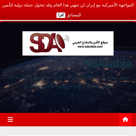
المواجهة الأميركية مع إيران لن تنتهي هذا العام وقد تتحول حملة دولية لتأمين
المضائق
أقرأ
SdArabia
موقع متخصص في كافة المجالات الأمنية والعسكرية والدفاعية،
يغطي نشاطات القوات الجوية والبرية والبحرية