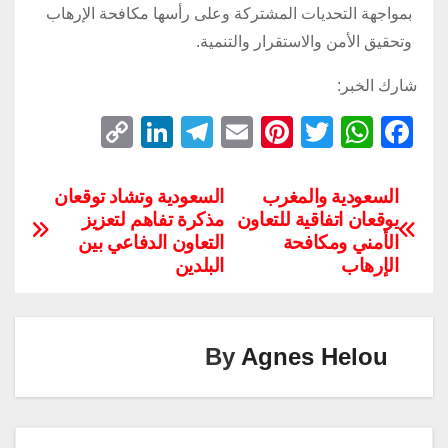
بمواجهة التحديات المشتركة وعلى رأسها مكافحة الإرهاب
وتحقيق الأمن والاستقرار والتنمية.
شارك الخبر:
C
Li
T
E
Pi
T
W
F
o
n
el
m
nt
wi
h
a
p
k
e
ail
er
tt
at
c
السعودية والمغرب
السعودية وتشاد توقعان
يوقعان اتفاقية للتعاون
مذكرة تفاهم لتعزيز
y
e
gr
e
er
s
e
الأمني ومكافحة
التعاون الدفاعي بين
Li
dI
a
st
A
b
الإرهاب
البلدين
n
n
m
p
o
k
p
o
k
By
Agnes Helou