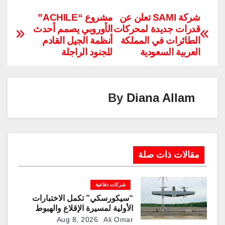
o
n
el
m
nt
wi
h
a
p
k
e
ail
er
tt
at
c
شركة SAMI تعلن عن
مشروع “ACHILE”
قدرات جديدة لمحركات
الأوروبي يصمم أحدث
y
e
gr
e
er
s
e
الطائرات في المملكة
أنظمة الجيل القادم
Li
dI
a
st
A
b
العربية السعودية
للجنود الراجلة
n
n
m
p
o
k
p
o
k
By
Diana Allam
مقالات ذات صلة
شركات دفاعية
“سيكورسكي” تكمل الاختبارات
الأولية لمسيرة الإقلاع والهبوط
العمودي “نوماد 100”
Aug 8, 2026
Ali Omar