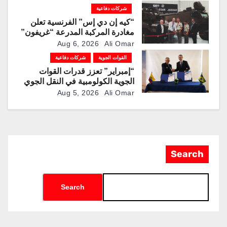
شركات دفاعية
“كيه إن دي إس” الفرنسية تعلن
مغادرة المركبة المدرعة “غريفون”
رقم 1000 لخط الإنتاج
Aug 6, 2026
Ali Omar
القوات الجوية
شركات دفاعية
“إمبراير” تعزز قدرات القوات
الجوية الكولومبية في النقل الجوي
والتزوّد بالوقود جوًا من خلال
Aug 5, 2026
Ali Omar
تزويدها بطائرتي “كيه سي-390
ميلينيوم”
Search
Search