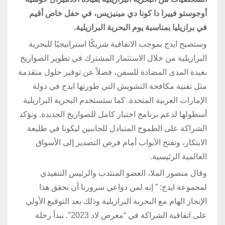
أوجوستو فييرا دا كونا دي مينيزيس، في حفل خاص أقيم
في برازيليا بمناسبة يوم البحرية البرازيلية.
وستصبح ايدج بموجب الاتفاقية شريكًا استراتيجيًا للبحرية
البرازيلية من خلال الاستثمار المشترك في تطوير الصواريخ
بعيدة المدى المضادة للسفن، فضلاً عن توفير حلول متقدمة
مثل تقنية مكافحة التشويش التي طورتها ايدج في دولة
الإمارات العربية المتحدة. كما ستستخدم البحرية البرازيلية
أسطولها لدعم برنامج اختبار كامل للصواريخ الجديدة. وتؤكد
الشراكة على الطموح المتبادل للجانبين ليكونا في طليعة
الابتكار، وتفتح الأبواب أمام فرص التصدير إلى الأسواق
العالمية الرئيسية.
وقال منصور الملا، العضو المنتدب والرئيس التنفيذي
لمجموعة ايدج: ” إنه لمن دواعي سرورنا أن نحقق هذا
الإنجاز الهام مع البحرية البرازيلية وذلك بعد التوقيع الأولي
على اتفاقية الشراكة في “معرض لاد 2023″. نبدأ رحلة