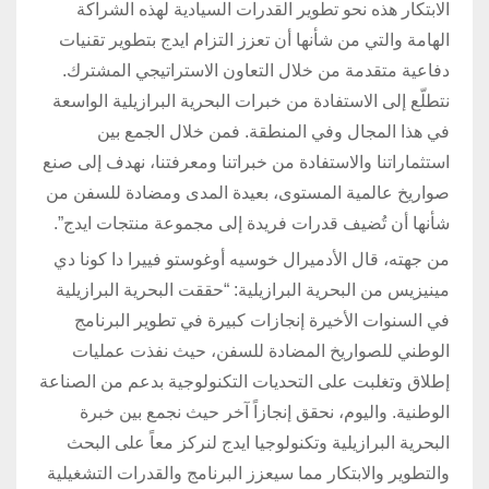
الابتكار هذه نحو تطوير القدرات السيادية لهذه الشراكة
الهامة والتي من شأنها أن تعزز التزام ايدج بتطوير تقنيات
دفاعية متقدمة من خلال التعاون الاستراتيجي المشترك.
نتطلّع إلى الاستفادة من خبرات البحرية البرازيلية الواسعة
في هذا المجال وفي المنطقة. فمن خلال الجمع بين
استثماراتنا والاستفادة من خبراتنا ومعرفتنا، نهدف إلى صنع
صواريخ عالمية المستوى، بعيدة المدى ومضادة للسفن من
شأنها أن تُضيف قدرات فريدة إلى مجموعة منتجات ايدج”.
من جهته، قال الأدميرال خوسيه أوغوستو فييرا دا كونا دي
مينيزيس من البحرية البرازيلية: “حققت البحرية البرازيلية
في السنوات الأخيرة إنجازات كبيرة في تطوير البرنامج
الوطني للصواريخ المضادة للسفن، حيث نفذت عمليات
إطلاق وتغلبت على التحديات التكنولوجية بدعم من الصناعة
الوطنية. واليوم، نحقق إنجازاً آخر حيث نجمع بين خبرة
البحرية البرازيلية وتكنولوجيا ايدج لنركز معاً على البحث
والتطوير والابتكار مما سيعزز البرنامج والقدرات التشغيلية