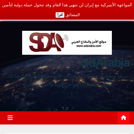
المواجهة الأميركية مع إيران لن تنتهي هذا العام وقد تتحول حملة دولية لتأمين
المضائق
أقرأ
SdArabia
موقع متخصص في كافة المجالات الأمنية والعسكرية والدفاعية،
يغطي نشاطات القوات الجوية والبرية والبحرية