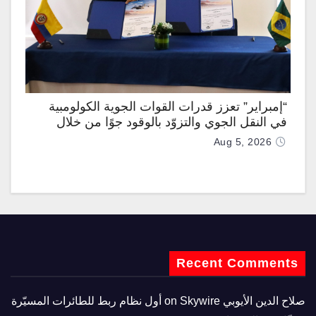
“إمبراير” تعزز قدرات القوات الجوية الكولومبية
في النقل الجوي والتزوّد بالوقود جوًا من خلال
تزويدها بطائرتي “كيه سي-390 ميلينيوم”
Aug 5, 2026
Recent Comments
صلاح الدين الأيوبي
on
Skywire أول نظام ربط للطائرات المسيّرة