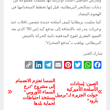
ومارس الماضي أعلنت أوكرانيا أنها تسلمت مجموعة من
دبابات تشالنجر البريطانية، قيل إنها تخطط لاستخدامها في
الهجوم المضاد.
كما سلمت بريطانيا كييف أسلحة جديدة تتضمن ناقلات جند
وعربات مدرعة، بالإضافة إلى مدفع “إيه إس 90″ الذي يعد
العمود الفقري لفوج المدفعية ذاتية الحركة بالجيش
البريطاني، ويلقب بـ”مدفع الصحراء”.
شارك الخبر:
C
Li
T
E
Pi
T
W
F
o
n
el
m
nt
wi
h
a
p
k
e
ail
er
tt
at
c
النمسا تعتزم الانضمام
الصين: إمدادات
إلى مشروع “درع
y
e
gr
e
er
s
e
الأسلحة الأميركية
السماء الأوروبي”
Li
dI
a
st
A
b
حولت الجزيرة لـ”برميل
وستتخذ احتياطات
بارود”
n
n
m
p
o
لحماية بلدها