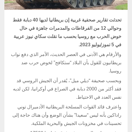
تحدثت تقارير صحفية غربية إن بريطانيا لديها 40 دبابة فقط
وحوالي 12 من الفرقاطات والمدمرات جاهزة في حال
خوض الحرب مع روسيا بحسب ما نقلت سكاي نيوز عربية
في 5 تموز/يوليو 2023.
والأرقام هي الأدنى في العصر الحديث، الأمر الذي دفع نواب
بريطانيون للقول بأن البلاد “ستكافح” لخوض حرب ضد
روسيا.
وبحسب صحيفة “ديلي ميل”، يُقدر أن الجيش الروسي قد
فقد أكثر من 2000 دبابة في الصراع في أوكرانيا، لكن لديه
نفس العدد في الاحتياط.
واعترف قائد القوات المسلحة البريطانية الأدميرال توني
راداكين بأنه ليس “سعيدا” بشأن الوضع وأن هناك حاجة إلى
تحسينات في مخزونات الجيش والبحرية الملكية.