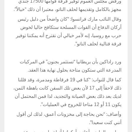
ورفض مجلس العموم توفير فرقة قوامها 17500 جندي
مجهز بالكامل وتقديمها لحلف الناتو، معتبرا أن ذلك “خيالاً”.
وقال النائب مارك فرانسوا: “كان واضحاً من دليل رئيس
أركان الدفاع أن القوات المسلحة ستكافح حاليا لخوض
حرب مع روسيا، إنه لأمر خيالي أن نقترح أنه يمكننا توفير
فرقة قتالية لحلف الناتو”.
ورد راداكين بأن بريطانيا “تستثمر بجنون” في المركبات
المدرعة التي ستكون متاحة بحلول نهاية هذا العقد.
كما قال للنواب: “كنا في 19 فرقاطة ومدمرة، وقد قللنا
ذلك لاحقاً إلى 17 لأن بعض تلك السفن كانت باهظة الثمن،
لديك بعد ذلك بعض الصيانة والتجديد، لذا فمن المحتمل أن
يكون 11 أو 12 متاحا للخروج في العمليات”.
وأضاف: “نحن بحاجة إلى مخزونات أعمق، لذلك لن أقول
أنني كنت سعيدا”.