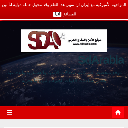
المواجهة الأميركية مع إيران لن تنتهي هذا العام وقد تتحول حملة دولية لتأمين
المضائق
أقرأ
SdArabia
موقع متخصص في كافة المجالات الأمنية والعسكرية والدفاعية،
يغطي نشاطات القوات الجوية والبرية والبحرية