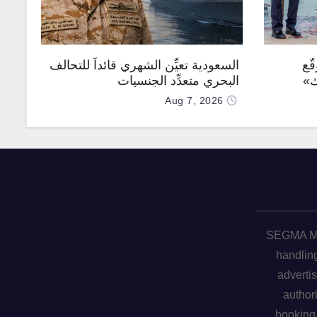
ّع
السعودية تعيِّن الشهري قائداً للتحالف
ك»
البحري متعدِّد الجنسيات
Aug 7, 2026
SEGMA ME 
handling
advertis
author
booking 