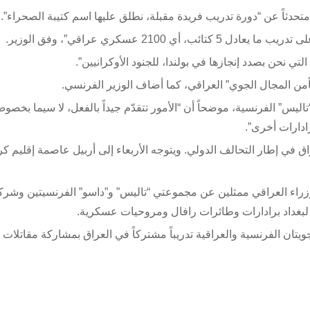
متحدثاً عن “دورة تدريب فريدة مقبلة، نطلق عليها اسم كتيبة الصحراء”.
لتي نحن بصدد إنجازها في بولندا، للجنود الأوكرانيين”.
أمن المجال الجوي” العراقي، كما أضاف الوزير الفرنسي.
يس” الفرنسية، موضحاً أن “الأمور تتقدّم جيداً بالفعل، لا سيما بخصوص
في إطار التحالف الدولي. ويتوجه الأربعاء إلى أربيل عاصمة إقليم ك
الوزراء العراقي ممثلين عن مجموعتي “تاليس” و”داسو” الفرنسيتين وشرك
ل لبغداد برادارات وطائرات رافال ومروحيات عسكرية.
ويتان الفرنسية والعراقية تدريباً مشتركاً في العراق بمشاركة مقاتلات 