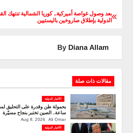
o
n
el
m
nt
wi
h
a
p
k
e
ail
er
tt
at
c
بعد وصول غواصة أميركية.. كوريا الشمالية تنتهك الق
الدولية بإطلاق صاروخين باليستيين
y
e
gr
e
er
s
e
Li
dI
a
st
A
b
n
n
m
p
o
By
Diana Allam
k
p
o
k
مقالات ذات صلة
الأخبار الدولية
ساعة.. الصين تختبر بنجاح مسيّرة
“TP200”
Aug 8, 2026
Ali Omar
الأخبار الدولية