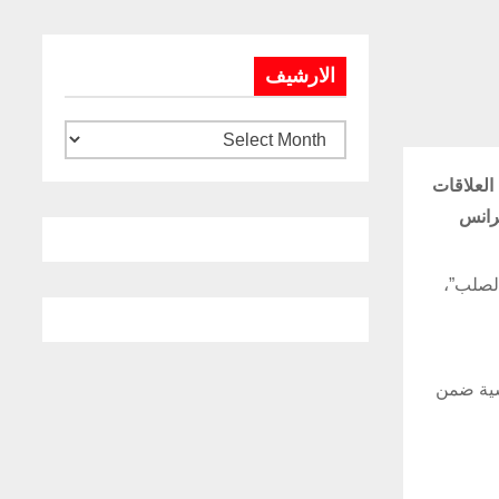
الارشيف
العلاقات
رانس
الصلب”،
نسية ضمن