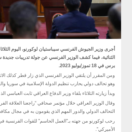
أجرى وزير الجيوش الفرنسي سيباستيان لوكورنو، اليوم الثلاثا
الثنائية، فيما كشف الوزير الفرنسي عن جولة تدريبات جديد
برس في 18 تموز/يوليو 2023.
ومن المقرر أن يلتقي الوزير الفرنسي الذي زار قطر كذلك الاث
وهو تحالف دولي يحارب تنظيم الدولة الإسلامية في سوريا وال
وبدأ زيارته الثلاثاء بلقاء وزير الدفاع العراقي ثابت العباسي ال
وقال الوزير العراقي خلال مؤتمر صحافي “راجعنا العلاقة الف
التحالف الدولي والدور المهم الذي يقومون به في مجال مكافحة 
رحب لوكورنو من جهته بـ”العمل الحاسم” للقوات الفرنسية في 
الأميركي”.