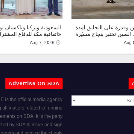
 وقدرة على التحليق لمدة
السعودية وتركيا وباكستان توق
.. الصين تختبر بنجاح مسيّرة
«اتفاقية مكة للدفاع المشتر
Aug 7, 2026
Aug 
Advertise On SDA
is the official media agency
 all matters related to running
ements on SDA. It is the party
ized by SDA to issue and sign
orders and invoice the clients