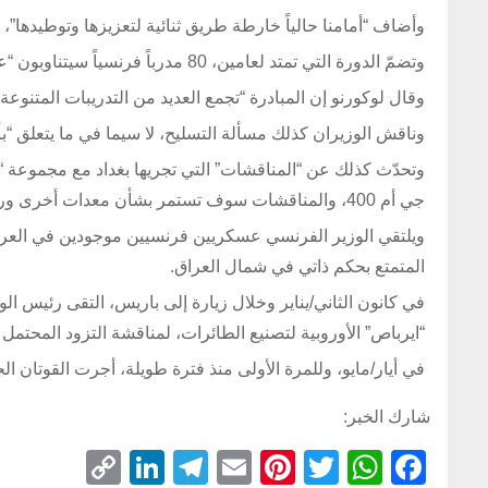
وأضاف “أمامنا حالياً خارطة طريق ثنائية لتعزيزها وتوطيدها”، 
وتضمّ الدورة التي تمتد لعامين، 80 مدرباً فرنسياً سيتناوبون “على تدريب ما يعادل 5 كتائب، أي 2100 عسكري عراقي”، وفق الوزير.
وقال لوكورنو إن المبادرة “تجمع العديد من التدريبات المتنوعة ا
وناقش الوزيران كذلك مسألة التسليح، لا سيما في ما يتعلق “ب
وتحدّث كذلك عن “المناقشات” التي تجريها بغداد مع مجموعة “تال
جي أم 400، والمناقشات سوف تستمر بشأن معدات أخرى ورادارات أخرى”.
ويلتقي الوزير الفرنسي عسكريين فرنسيين موجودين في العراق 
المتمتع بحكم ذاتي في شمال العراق.
في كانون الثاني/يناير وخلال زيارة إلى باريس، التقى رئيس 
“ايرباص” الأوروبية لتصنيع الطائرات، لمناقشة التزود المحتم
في أيار/مايو، وللمرة الأولى منذ فترة طويلة، أجرت القوتان الج
شارك الخبر:
C
Li
T
E
Pi
T
W
F