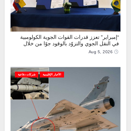
“إمبراير” تعزز قدرات القوات الجوية الكولومبية
في النقل الجوي والتزوّد بالوقود جوًا من خلال
تزويدها بطائرتي “كيه سي-390 ميلينيوم”
Aug 5, 2026
الأخبار الإقليمية
شركات دفاعية