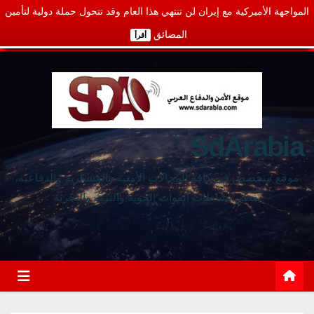
المواجهة الأميركية مع إيران لن تنتهي هذا العام وقد تتحول حملة دولية لتأمين
المضائق
أقرأ
SdArabia
موقع متخصص في كافة المجالات الأمنية والعسكرية والدفاعية،
يغطي نشاطات القوات الجوية والبرية والبحرية