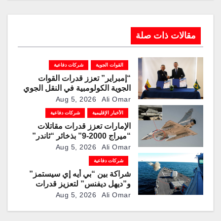
مقالات ذات صلة
القوات الجوية
شركات دفاعية
“إمبراير” تعزز قدرات القوات
الجوية الكولومبية في النقل الجوي
والتزوّد بالوقود جوًا من خلال
Aug 5, 2026
Ali Omar
تزويدها بطائرتي “كيه سي-390
الأخبار الإقليمية
شركات دفاعية
ميلينيوم”
الإمارات تعزز قدرات مقاتلات
“ميراج 2000-9” بذخائر “ثاندر”
الذكية المطورة محليًا
Aug 5, 2026
Ali Omar
شركات دفاعية
شراكة بين “بي أيه إي سيستمز”
و”ديهل ديفنس” لتعزيز قدرات
المدفع البحري “Mk 45” بذخائر
Aug 5, 2026
Ali Omar
موجهة وصواريخ “IRIS-T”