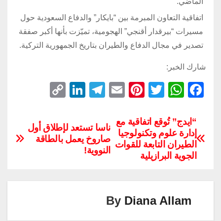
الماضي.
اتفاقية التعاون المبرمة بين “بايكار” والدفاع السعودية حول
مسيرات “بيرقدار أقنجي” الهجومية، تميّزت بأنها أكبر صفقة
تصدير في مجال الدفاع والطيران بتاريخ الجمهورية التركية.
شارك الخبر:
C
Li
T
E
Pi
T
W
F
o
n
el
m
nt
wi
h
a
p
k
e
ail
er
tt
at
c
“ايدج” تُوقع اتفاقية مع
ناسا تستعد لإطلاق أول
إدارة علوم وتكنولوجيا
y
e
gr
e
er
s
e
صاروخ يعمل بالطاقة
الطيران التابعة للقوات
Li
dI
a
st
A
b
النووية!
الجوية البرازيلية
n
n
m
p
o
k
p
o
k
By
Diana Allam