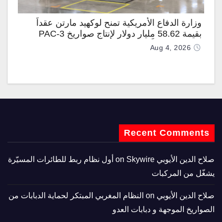
وزارة الدفاع الأمريكية تمنح لوكهيد مارتن عقداً
بقيمة 58.62 مليار دولار لإنتاج صواريخ PAC-3
المطوّرة دعماً لـ “ترسانة الحرية”
Aug 4, 2026
Recent Comments
صلاح الدين الأيوبي
on
Skywire أول نظام ربط للطائرات المسيّرة
يشغّل من المركبات
صلاح الدين الأيوبي
on
النظام المغربي المبتكر لحماية الدبابات من
الصواريخ الموجهة و دبابات العدو