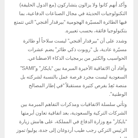
وأكد أنهم كانوا ولا يزالون يتشاركون (مع الدول الحليفة)
التكنولوجيات الحديثة في مجال الصناعات الدفاعية، بما
فيها الطائرة المسيّرة الهجومية “بيرقدار أقنجي” التي تتمتع
بتكنولوجيا فائقة، بحسب تعبيره.
وشدد على أن “بيرقدار أقنجي” ليست سلاحاً أو طائرة
مسيّرة عادية، بل “روبوت ذكي طائر” يضم عشرات
الحواسيب والكثير من برمجيات الذكاء الاصطناعي.
وأفاد أن الاتفاقية الأخيرة المبرمة بين “بايكار” و”SAMI”
السعودية ليست مجرد فرصة عمل بالنسبة لشركته بل
منصة تَعِدُ بفرص كثيرة مستقبلاً “في إطار المصالح
الوطنية”.
وتأتي سلسلة الاتفاقيات ومذكرات التفاهم المبرمة بين
الشركات التركية والسعودية، بعد اتفاقية تعاون أبرمتها
“بايكار” مع وزارة الدفاع في المملكة، على هامش زيارة
الرئيس التركي رجب طيب أردوغان إلى جدة، يوليو/ تموز