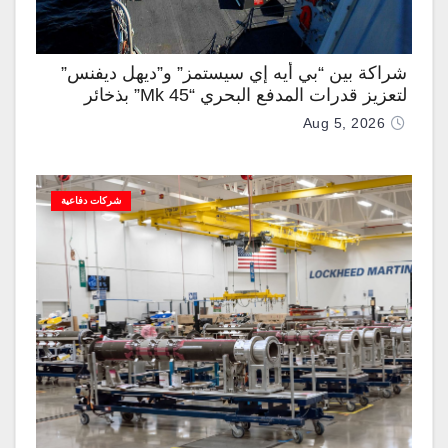
شراكة بين “بي أيه إي سيستمز” و”ديهل ديفنس”
لتعزيز قدرات المدفع البحري “Mk 45” بذخائر
موجهة وصواريخ “IRIS-T”
Aug 5, 2026
شركات دفاعية