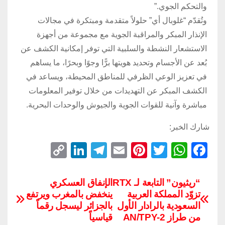
والتحكم الجوي.”
وتُقدّم “غلوبال أي” حلولاً متقدمة ومبتكرة في مجالات
الإنذار المبكر والمراقبة الجوية مع مجموعة من أجهزة
الاستشعار النشطة والسلبية التي توفر إمكانية الكشف عن
بُعد عن الأجسام وتحديد هويتها برًّا وجوًا وبحرًا، ما يساهم
في تعزيز الوعي الظرفي للمناطق المحيطة، ويساعد في
الكشف المبكر عن التهديدات من خلال توفير المعلومات
مباشرة وآنية للقوات الجوية والجيوش والوحدات البحرية.
شارك الخبر:
C
Li
T
E
Pi
T
W
F
o
n
el
m
nt
wi
h
a
p
k
e
ail
er
tt
at
c
“ريثيون” التابعة لـ RTX
الإنفاق العسكري
تزوّد المملكة العربية
ينخفض بالمغرب ويرتفع
y
e
gr
e
er
s
e
السعودية بالرادار الأول
بالجزائر ليسجل رقماً
Li
dI
a
st
A
b
من طراز AN/TPY-2
قياسياً