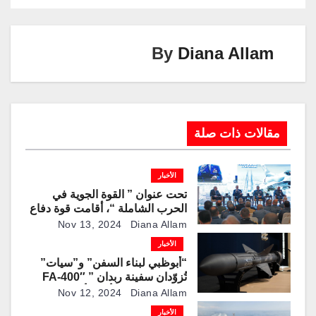
n
n
m
p
o
k
p
o
k
By
Diana Allam
مقالات ذات صلة
الأخبار
تحت عنوان ” القوة الجوية في
الحرب الشاملة “، أقامت قوة دفاع
البحرين ممثلة بسلاح الجو الملكي
Nov 13, 2024
Diana Allam
البحريني ندوة المنامة للقوة الجوية
الأخبار
بنسختها الخامسة وذلك صباح يوم
“أبوظبي لبناء السفن” و”سيات”
امس ١٢ نوفمبر في فندق
تُزوّدان سفينة ربدان ” FA-400″
السوفوتيل بمنطقة الزلاق.
بقاذفة الصواريخ أرض-أرض ”
Nov 12, 2024
Diana Allam
MANSUP “
الأخبار