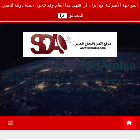
المواجهة الأميركية مع إيران لن تنتهي هذا العام وقد تتحول حملة دولية لتأمين
المضائق
أقرأ
SdArabia
موقع متخصص في كافة المجالات الأمنية والعسكرية والدفاعية،
يغطي نشاطات القوات الجوية والبرية والبحرية