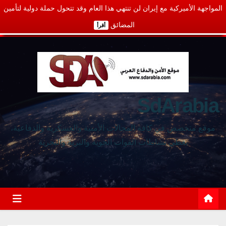
المواجهة الأميركية مع إيران لن تنتهي هذا العام وقد تتحول حملة دولية لتأمين
المضائق
أقرأ
SdArabia
موقع متخصص في كافة المجالات الأمنية والعسكرية والدفاعية،
يغطي نشاطات القوات الجوية والبرية والبحرية