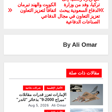
تركيا، وفد من وزارة
الكويت والهند تبرمان
y
e
gr
e
er
s
e
الدفاع السعودية يبحث
اتفاقاً لتعزيز التعاون
Li
dI
a
st
A
b
تعزيز التعاون في مجال
الدفاعي
n
n
m
p
o
الصناعات الدفاعية
k
p
o
k
By
Ali Omar
مقالات ذات صلة
الأخبار الإقليمية
شركات دفاعية
الإمارات تعزز قدرات مقاتلات
“ميراج 2000-9” بذخائر “ثاندر”
الذكية المطورة محليًا
Aug 5, 2026
Ali Omar