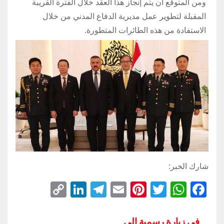
ومن المتوقع أن يتم إنجاز هذا العقد خلال الفترة القريبة
المقبلة لتطوير عمل مديرية الدفاع المدني من خلال
الاستفادة من هذه الطائرات المتطورة.
شارك الخبر:
C
Li
T
E
Pi
T
W
F
o
n
el
m
nt
wi
h
a
p
k
e
ail
er
tt
at
c
في زيارة رسمية إلى