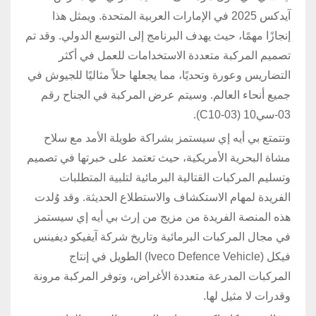
آيدكس 2025 في الإمارات العربية المتحدة. ويمثل هذا
إنجازًا مهمًا، حيث يهدف البرنامج إلى التوسع الدولي. وقد تم
تصميم المركبة متعددة الاستخدامات للعمل في أكثر
التضاريس وعورة وتحديًا، مما يجعلها حلاً مثاليًا للجيوش في
جميع أنحاء العالم. وسيتم عرض المركبة في الجناح رقم
03-سي10 (03-C10).
وتتمتع بي أيه إي سيستمز بشراكة طويلة الأمد مع سلاح
مشاة البحرية الأمريكية، حيث تعتمد على خبرتها في تصميم
وتسليم المركبات القتالية البرمائية لتلبية المتطلبات
الفريدة لمهام الاستكشاف والاستطلاع الحديثة. وقد وُلدت
هذه المنصة الفريدة من مزيج من إرث بي أيه إي سيستمز
في مجال المركبات البرمائية وتاريخ شركة آيفيكو ديفينس
فيكل (Iveco Defence Vehicle) الطويل في إنتاج
المركبات المدرعة متعددة الأغراض، وتوفر المركبة مرونة
وقدرات لا مثيل لها.