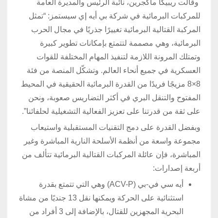
وقالت ريبيكا ماكجرين، نائبة الرئيس والمديرة العامة
للمركبات البرمائية في شركة بي أيه إي سيستمز: “تمثل
المركبة القتالية البرمائية تغييرًا جذريًا في مجال الحرب
البرمائية، وهي مصممة لتتمتع بإمكانات تطوير كبيرة
وتمتلك المرونة اللازمة لتنفيذ المهام المختلفة للقوات
العسكرية في جميع أنحاء العالم. وتشكّل المنصة من فئة
8×8 مزيجًا فريدًا من القدرة البرمائية الحقيقية في المحيط
المفتوح والتنقل البري في أكثر التضاريس صعوبة، ونحن
على ثقة من قدرتنا على تعزيز الفعالية التشغيلية لحلفائنا”.
وبفضل القدرة على دمج التقنيات المستقبلية واستيعاب
مجموعة واسعة من أنظمة الأسلحة النارية المباشرة وغير
المباشرة، فإن عائلة المركبات القتالية البرمائية تتألف من
أربعة إصدارات:
أيه سي في-بي (ACV-P) وهي التي تتمتع بقدرة
استثنائية على الحركة ويمكنها نقل 13 جنديًا من مشاة
البحرية المجهزين للقتال، بالإضافة إلى 3 أفراد من