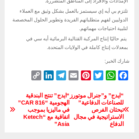
الإمدادات والأفراد إلى المناطق المتضررة.
تلتزم بي أيه إي سيستمز بالعمل بشكل وثيق مع العملاء
الدوليين لفهم متطلباتهم الفريدة وتطوير الحلول المخصصة
لتلبية احتياجات مهماتهم.
يتم حاليًا إنتاج المركبة القتالية البرمائية أيه سي في
بمعدلات إنتاج كاملة في الولايات المتحدة.
شارك الخبر:
C
Li
T
E
Pi
T
W
F
o
n
el
m
nt
wi
h
a
p
k
e
ail
er
tt
at
c
“ايدج” و”جنرال موتورز
“ايدج” تنتج البندقية
للصناعات الدفاعية”
الهجومية “CAR 816”
y
e
gr
e
er
s
e
تبحثان الفرص
في ماليزيا بموجب
Li
dI
a
st
A
b
الاستراتيجية في مجال
اتفاقية مع “Ketech
n
n
m
p
o
الدفاع
Asia”
k
p
o