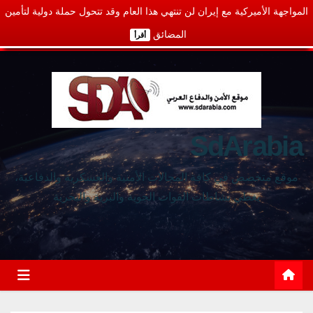
المواجهة الأميركية مع إيران لن تنتهي هذا العام وقد تتحول حملة دولية لتأمين
المضائق
أقرأ
SdArabia
موقع متخصص في كافة المجالات الأمنية والعسكرية والدفاعية،
يغطي نشاطات القوات الجوية والبرية والبحرية