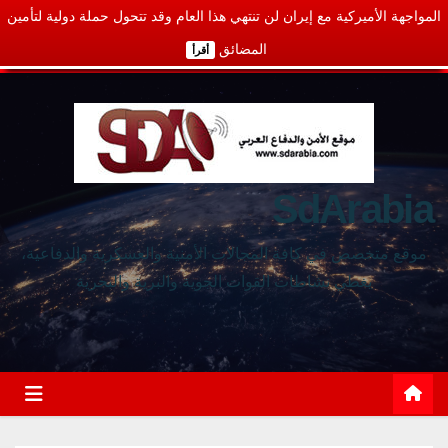
المواجهة الأميركية مع إيران لن تنتهي هذا العام وقد تتحول حملة دولية لتأمين
المضائق
أقرأ
SdArabia
موقع متخصص في كافة المجالات الأمنية والعسكرية والدفاعية،
يغطي نشاطات القوات الجوية والبرية والبحرية