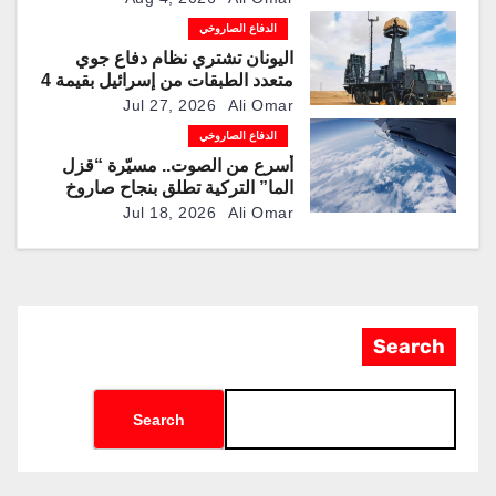
“باتريوت” و”ثاد” الاعتراضية
الدفاع الصاروخي
اليونان تشتري نظام دفاع جوي
متعدد الطبقات من إسرائيل بقيمة 4
مليارات دولار
Jul 27, 2026
Ali Omar
الدفاع الصاروخي
أسرع من الصوت.. مسيّرة “قزل
الما” التركية تطلق بنجاح صاروخ
“روكيتسان JET-230”
Jul 18, 2026
Ali Omar
Search
Search