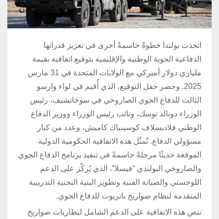
اتخذت بولندا خطوةً حاسمةً أخرى في تعزيز قدراتها
الدفاعية الجوية الوطنية والإقليمية بتوقيع اتفاقية بقيمة
ملياري دولار أميركي مع الولايات المتحدة في 31 مارس
2025. وحضر حفل التوقيع، الذي أُقيم في لواء وارسو
الثالث للدفاع الجوي الصاروخي في سوخاتشيف، رئيس
الوزراء دونالد توسك، ونائب رئيس الوزراء ووزير الدفاع
الوطني فلاديسلاف كوسينياك كاميش، وعدد من كبار
مسؤولي الدفاع. تُمثّل هذه الاتفاقية الحكومية الدولية
الموقعة حديثًا مرحلةً حاسمةً في تنفيذ برنامج الدفاع الجوي
والصاروخي البولندي “فيسلا”، الذي يُركّز على الدعم
اللوجستي والصيانة الفنية وتطوير البنية التحتية التدريبية
المتقدمة لنظام صواريخ باتريوت للدفاع الجوي.
تنص هذه الاتفاقية على الدعم الشامل لبطاريات صواريخ