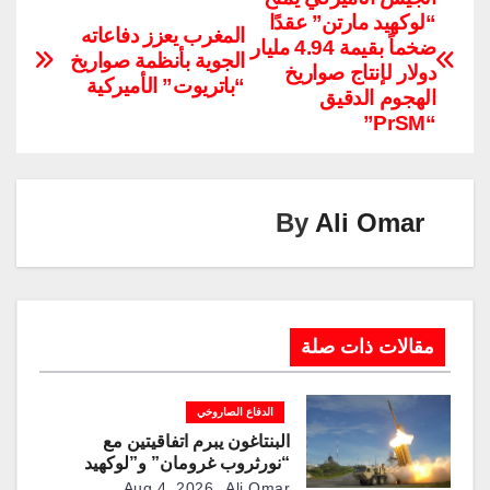
“لوكهيد مارتن” عقدًا
y
e
gr
e
er
s
e
المغرب يعزز دفاعاته
ضخماً بقيمة 4.94 مليار
Li
dI
a
st
A
b
الجوية بأنظمة صواريخ
دولار لإنتاج صواريخ
“باتريوت” الأميركية
n
n
m
p
o
الهجوم الدقيق
“PrSM”
k
p
o
k
By
Ali Omar
مقالات ذات صلة
الدفاع الصاروخي
البنتاغون يبرم اتفاقيتين مع
“نورثروب غرومان” و”لوكهيد
مارتن” لمضاعفة إنتاج صواريخ
Aug 4, 2026
Ali Omar