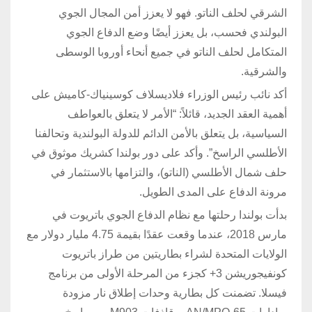
الشرقي لحلف الناتو. فهو لا يعزز أمن المجال الجوي
البولندي فحسب، بل يعزز أيضًا وضع الدفاع الجوي
المتكامل لحلف الناتو في جميع أنحاء أوروبا الوسطى
والشرقية.
أكد نائب رئيس الوزراء فلاديسلاف كوسينياك-كاميش على
أهمية العقد الجديد، قائلاً: “الأمر لا يتعلق بالعواطف
السياسية، بل يتعلق بالأمن الدائم للدولة البولندية وتحالفنا
الأطلسي الراسخ”. وأكد على دور بولندا كشريك موثوق في
حلف شمال الأطلسي (الناتو)، والتزامها بالاستثمار في
مرونة الدفاع على المدى الطويل.
بدأت بولندا رحلتها مع نظام الدفاع الجوي باتريوت في
مارس 2018، عندما وقعت عقدًا بقيمة 4.75 مليار دولار مع
الولايات المتحدة لشراء بطاريتين من طراز باتريوت
كونفيجوريشن 3+ كجزء من المرحلة الأولى من برنامج
فيسلا. تضمنت كل بطارية وحدات إطلاق نار مزودة