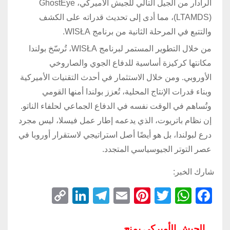
الرادار من الجيل التالي للجيش الأميركي، GhostEye
(LTAMDS)، مما أدى إلى تحديث قدراته على الكشف
والتتبع في المرحلة الثانية من برنامج WISŁA.
من خلال التطوير المستمر لبرنامج WISŁA، تُرسّخ بولندا
مكانتها كركيزة أساسية للدفاع الجوي والصاروخي
الأوروبي. ومن خلال الاستثمار في أحدث التقنيات الأميركية
وبناء قدرات الإنتاج المحلية، تُعزز بولندا أمنها القومي
وتُساهم في الوقت نفسه في الدفاع الجماعي لحلفاء الناتو.
إن نظام باتريوت، الذي يدعمه إطار عمل فيسلا، ليس مجرد
درع لبولندا، بل هو أيضًا أصل استراتيجي لاستقرار أوروبا في
عصر التوتر الجيوسياسي المتجدد.
شارك الخبر:
C
Li
T
E
Pi
T
W
F
o
n
el
m
nt
wi
h
a
p
k
e
ail
er
tt
at
c
الجيش الأميركي يمنح