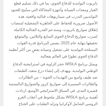
باتريوت البولندية للدفاع الجوي، بما في ذلك تسليم قطع
الغيار ومعدات الصيانة وأجهزة المحاكاة التي ستُتيح للجنود
البولنديين التدرب في سيناريوهات قتالية واقعية. هذه
الأصول ضرورية للحفاظ على الجاهزية التشغيلية لمنصات
إطلاق صواريخ باتريوت، وستدعم القدرة القتالية الكاملة
لسرب صواريخ الدفاع الجوي السابع والثلاثين، والمتوقع
تحقيقها بنهاية عام 2025. يضمن البرنامج قدرة القوات
المسلحة البولندية على تشغيل وصيانة بعضٍ من أكثر أنظمة
الدفاع الجوي تطورًا في العالم بفعالية.
ويمثل برنامج WISŁA حجر الزاوية في استراتيجية الدفاع
الوطني البولندية، ويهدف إلى إنشاء درع متعدد الطبقات
ضد طيف واسع من التهديدات الجوية – من الطائرات
والطائرات المسيرة إلى صواريخ كروز والصواريخ الباليستية
قصيرة المدى. في السياق الاستراتيجي الأوسع، ازدادت
أهمية برنامج WISŁA بشكل ملحوظ في أعقاب الغزو
الروسي الشامل لأوكرانيا وتزايد التقلبات على الجناح