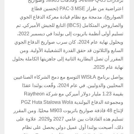
برادارات AN/MPQ-65، وقاذفات M903، وصواريخ
اعتراضية من طراز PAC-3 MSE (تحسين قطاع
الصواريخ)، مدمجة مع نظام قيادة معركة الدفاع الجوي
والصاروخي المتكامل (IBCS) التابع للجيش الأميركي. تم
تسليم أولى أنظمة باتريوت إلى بولندا في ديسمبر 2022،
وبحلول نهاية عام 2024، كان سرب صواريخ الدفاع الجوي
السابع والثلاثون قد حقق القدرة التشغيلية الأولية. ومن
المقرر أن تصل البطارية الثانية إلى جاهزيتها الكاملة بحلول
نهاية عام 2025.
يواصل برنامج WISŁA التوسع مع دمج الشركاء الصناعيين
المحليين والدوليين. في عام 2024، وقّعت بولندا عقدًا
بقيمة 1.23 مليار دولار أميركي مع شركة Raytheon
ومجموعة الدفاع البولندية PGZ Huta Stalowa Wola
لإنتاج 48 قاذفة صواريخ باتريوت M903 محليًا. ومن المقرر
تسليم هذه القاذفات بين عامي 2027 و2029. علاوة على
ذلك، أصبحت بولندا أول عميل دولي يحصل على نظام