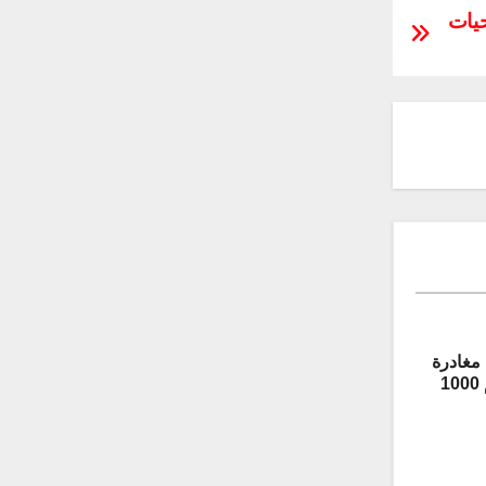
حيات
مغادرة
المركبة المدرعة “غريفون” رقم 1000