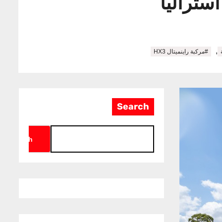
ستراليا
,
#مركبة راينميتال HX3
Search
Search