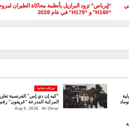
سميًا في
“إيرباص” تزود البرازيل بأنظمة محاكاة الطيران لمرو
“H160” و “H175” في عام 2028
شركات دفاعية
لية
“كيه إن دي إس” الفرنسية تعلن 
وماد
لخط الإنتاج
Aug 6, 2026
Ali Omar
ة