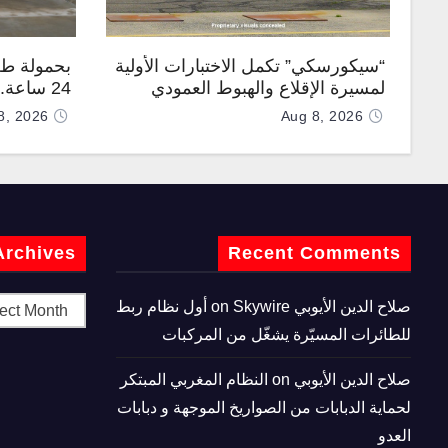
“سيكورسكي” تكمل الاختبارات الأولية
بحمولة طن
لمسيرة الإقلاع والهبوط العمودي
24 ساعة
“نوماد 100”
“TP200”
8, 2026
Aug 8, 2026
Archives
Recent Comments
صلاح الدين الأيوبي
on
Skywire أول نظام ربط
للطائرات المسيّرة يشغّل من المركبات
صلاح الدين الأيوبي
on
النظام المغربي المبتكر
لحماية الدبابات من الصواريخ الموجهة و دبابات
العدو