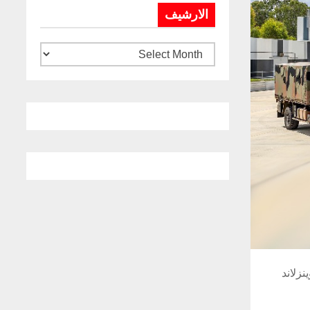
الارشيف
نزلاند