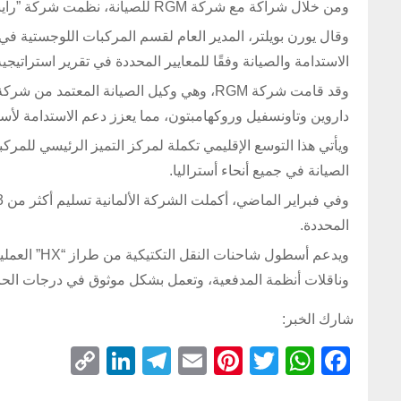
ومن خلال شراكة مع شركة RGM للصيانة، نظمت شركة ”راينميتال ديفنس أستراليا“ تدريباً على صيانة المركبات الثقيلة والمتوسطة الحجم.
وقال يورن بويلتر، المدير العام لقسم المركبات اللوجستية في
الاستدامة والصيانة وفقًا للمعايير المحددة في تقرير استراتيجية 
داروين وتاونسفيل وروكهامبتون، مما يعزز دعم الاستدامة لأسطول مركب
الصيانة في جميع أنحاء أستراليا.
المحددة.
ويدعم أسطول
وناقلات أنظمة المدفعية، وتعمل بشكل موثوق في درجات الحر
شارك الخبر:
C
Li
T
E
Pi
T
W
F
o
n
el
m
nt
wi
h
a