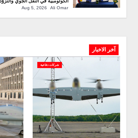
الكولومبية في النقل الجوي والتزوّد
بالوقود جوًا من خلال تزويدها بطائر
Aug 5, 2026
Ali Omar
“كيه سي-390 ميلينيوم”
آخر الاخبار
شركات دفاعية