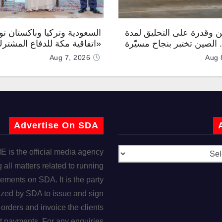
 وقدرة على التحليق لمدة
السعودية وتركيا وباكستان توق
.. الصين تختبر بنجاح مسيّرة
«اتفاقية مكة للدفاع المشتر
Aug 7, 2026
Aug 
Advertise On SDA
is the official media agency
 all matters related to running
ements on SDA. It is the party
ized by SDA to issue and sign
orders and invoice the clients
t payments. For any enquiries