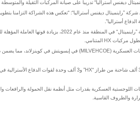
 شركة ”راينميتال ديفنس أستراليا“: “تعكس هذه الشراكة التزامنا بتطوي
الدفاع أستراليا”.
وقد قامت شركة RGM، وهي وكيل الصيانة المعتمد من شركة ”راينميتال“ في المنطقة منذ عام 2022، بزيادة ق
ات HX المتنامي.
ويأتي هذا التوسع الإقليمي تكملة لمركز التميز الرئيسي للمركبات العسكرية (MILVEHCOE) في إبسويتش في كوينزلاند، مم
وفي فبراير الماضي، أكملت الشركة الألمانية تسليم أكثر من 3 ألف شاحنة من طراز “HX” و3 ألف وحدة لقوات الدفا
 شاحنات النقل التكتيكية من طراز “HX” العمليات اللوجستية العسكرية بقدرات مثل أنظمة نقل الحمولة والرافعات
ارة والظروف القاسية.