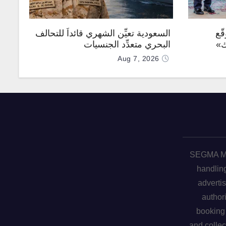
ّع
السعودية تعيِّن الشهري قائداً للتحالف
ك»
البحري متعدِّد الجنسيات
Aug 7, 2026
SEGMA ME 
handling
advertis
author
booking 
and collec