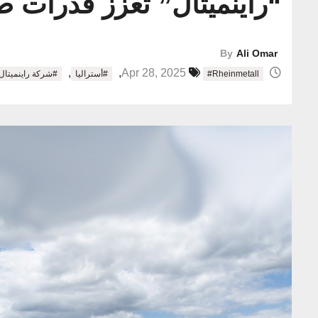
“راينميتال” تعزز قدرات ص
By
Ali Omar
,
,
Apr 28, 2025
#Rheinmetall
#أستراليا
#شركة راينميتال