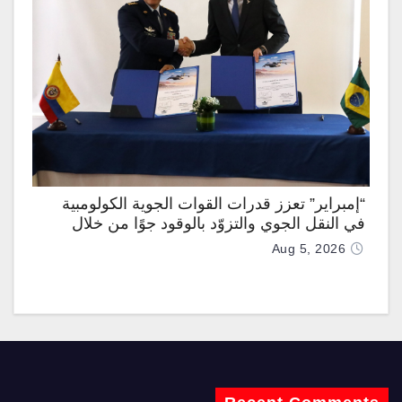
“إمبراير” تعزز قدرات القوات الجوية الكولومبية
في النقل الجوي والتزوّد بالوقود جوًا من خلال
تزويدها بطائرتي “كيه سي-390 ميلينيوم”
Aug 5, 2026