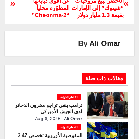
الأخضر لبيع مروحيات
عن أقوى دباباتها
y
e
gr
e
er
s
e
“شينوك” إلى الإمارات
المطوّرة محلياً
Li
dI
a
st
A
b
بقيمة 1.3 مليار دولار
“Cheonma-2”
n
n
m
p
o
k
p
o
k
By
Ali Omar
مقالات ذات صلة
الأخبار الدولية
ترامب ينفي تراجع مخزون الذخائر
لدى الجيش الأميركي
Aug 6, 2026
Ali Omar
الأخبار الدولية
المفوضية الأوروبية تخصص 3.47