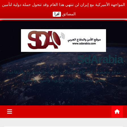
المواجهة الأميركية مع إيران لن تنتهي هذا العام وقد تتحول حملة دولية لتأمين
المضائق
أقرأ
SdArabia
موقع متخصص في كافة المجالات الأمنية والعسكرية والدفاعية،
يغطي نشاطات القوات الجوية والبرية والبحرية