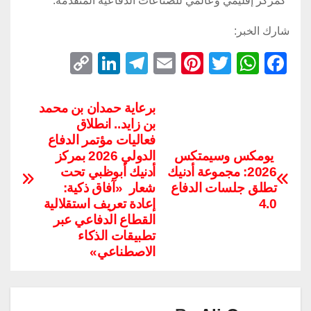
كمركز إقليمي وعالمي للصناعات الدفاعية المتقدمة.
شارك الخبر:
C
Li
T
E
Pi
T
W
F
o
n
el
m
nt
wi
h
a
p
k
e
ail
er
tt
at
c
برعاية حمدان بن محمد
بن زايد.. انطلاق
y
e
gr
e
er
s
e
فعاليات مؤتمر الدفاع
Li
dI
a
st
A
b
يومكس وسيمتكس
الدولي 2026 بمركز
n
n
m
p
o
2026: مجموعة أدنيك
أدنيك أبوظبي تحت
تطلق جلسات الدفاع
شعار «آفاق ذكية:
k
p
o
4.0
إعادة تعريف استقلالية
k
القطاع الدفاعي عبر
تطبيقات الذكاء
الاصطناعي»