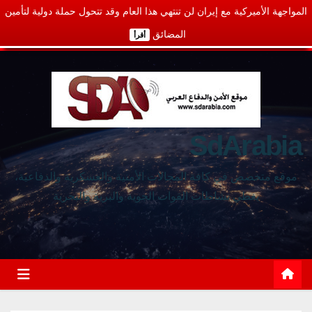
المواجهة الأميركية مع إيران لن تنتهي هذا العام وقد تتحول حملة دولية لتأمين
المضائق
أقرأ
SdArabia
موقع متخصص في كافة المجالات الأمنية والعسكرية والدفاعية،
يغطي نشاطات القوات الجوية والبرية والبحرية