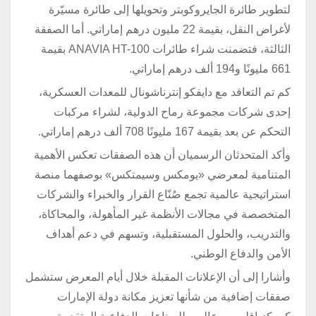
لتطوير طائرة الجايروكوبتر وتحويلها إلى طائرة مسيّرة
لأغراض النقل، بقيمة 22 مليون درهم إماراتي. أما الصفقة
الثالثة، فتضمنت شراء طائرات ANAVIA HT-100 بقيمة
661 مليونًا و194 ألف درهم إماراتي.
كم تم التعاقد مع دايفكو إنترناشونال للمعدات العسكرية،
إحدى شركات مجموعة رماح الدولية، لشراء مركبات
التحكم عن بعد بقيمة 167 مليونًا 708 ألف درهم إماراتي.
وأكد المتحدثان الرسميان أن هذه الصفقات تعكس الأهمية
المتنامية لمعرضي «يومكس وسيمتكس» بوصفهما منصة
استراتيجية عالمية تجمع صُنّاع القرار والخبراء والشركات
المتخصصة في مجالات الأنظمة غير المأهولة، والمحاكاة،
والتدريب، والحلول المستقبلية، وتسهم في دعم أهداف
الأمن والدفاع الوطني.
وأشارا إلى أن الإعلانات المقبلة خلال أيام المعرض ستشمل
صفقات إضافية من شأنها تعزيز مكانة دولة الإمارات