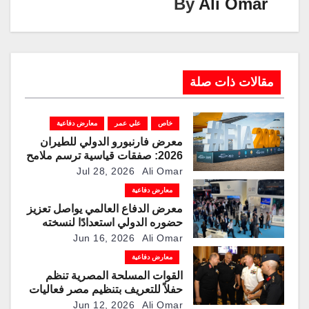
By
Ali Omar
مقالات ذات صلة
خاص
علي عمر
معارض دفاعية
معرض فارنبورو الدولي للطيران
2026: صفقات قياسية ترسم ملامح
مرحلة جديدة لقطاعات الطيران
Jul 28, 2026
Ali Omar
والدفاع والفضاء
معارض دفاعية
معرض الدفاع العالمي يواصل تعزيز
حضوره الدولي استعدادًا لنسخته
الرابعة عام 2028
Jun 16, 2026
Ali Omar
معارض دفاعية
القوات المسلحة المصرية تنظم
حفلاً للتعريف بتنظيم مصر فعاليات
النسخة الثانية من معرض العلمين
Jun 12, 2026
Ali Omar