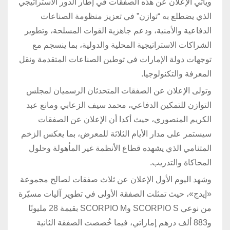
ويأتي الإعلان عن هذه الصفقات في إطار الدور الاستراتيجي
الذي يضطلع به “توازن” في تعزيز منظومة الصناعات
الدفاعية والأمنية، ودعم جاهزية القوات المسلحة، وتطوير
الشراكات الاستراتيجية المحلية والدولية، بما ينسجم مع
توجهات دولة الإمارات في توطين الصناعات المتقدمة ونقل
المعرفة والتكنولوجيا.
وتولى الإعلان عن الصفقات المتحدثان الرسميان لمجلس
التوازن للتمكين الدفاعي، محمد سيف الزعابي ومانع عبد
الكريم المنصوري، حيث أكدا أن الإعلان عن الصفقات
سيستمر على مدار الأيام الثلاثة للمعرض، بما يعكس الزخم
المتنامي الذي يشهده قطاع الأنظمة غير المأهولة وحلول
المحاكاة والتدريب.
وشهد اليوم الأول الإعلان عن ثلاث صفقات لصالح مجموعة
«إيدج»، حيث تمثلت الصفقة الأولى في تطوير آليات مسيّرة
من نوعي SCORPIO S وSCORPIO M بقيمة 28 مليونًا
و883 ألف درهم إماراتي، فيما خُصصت الصفقة الثانية