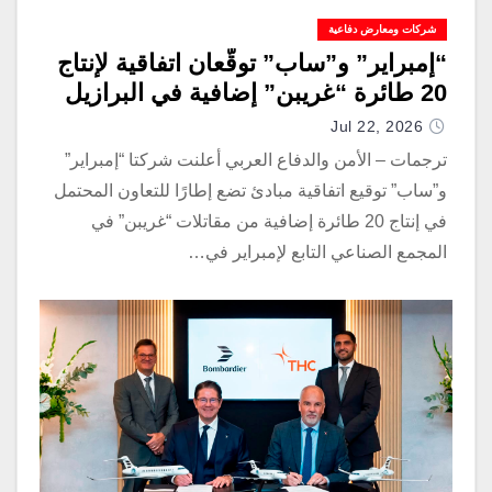
شركات ومعارض دفاعية
“إمبراير” و”ساب” توقّعان اتفاقية لإنتاج
20 طائرة “غريبن” إضافية في البرازيل
Jul 22, 2026
ترجمات – الأمن والدفاع العربي أعلنت شركتا “إمبراير”
و”ساب” توقيع اتفاقية مبادئ تضع إطارًا للتعاون المحتمل
في إنتاج 20 طائرة إضافية من مقاتلات “غريبن” في
المجمع الصناعي التابع لإمبراير في…