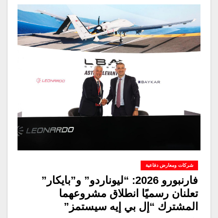
شركات ومعارض دفاعية
فارنبورو 2026: “ليوناردو” و”بايكار”
تعلنان رسميًا انطلاق مشروعهما
المشترك “إل بي إيه سيستمز”