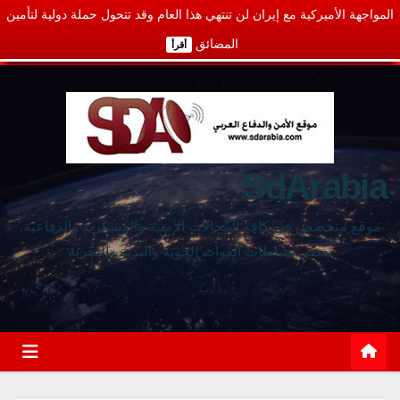
المواجهة الأميركية مع إيران لن تنتهي هذا العام وقد تتحول حملة دولية لتأمين
المضائق
أقرأ
SdArabia
موقع متخصص في كافة المجالات الأمنية والعسكرية والدفاعية،
يغطي نشاطات القوات الجوية والبرية والبحرية