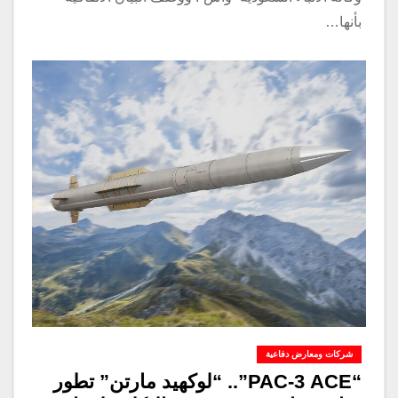
بأنها…
شركات ومعارض دفاعية
“PAC-3 ACE”.. “لوكهيد مارتن” تطور