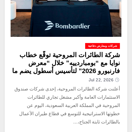
شركات ومعارض دفاعية
شركة الطائرات المروحية توقّع خطاب
نوايا مع “بومباردييه” خلال “معرض
فارنبورو 2026” لتأسيس أسطول يضم ما
يصل إلى 60 طائرة نفاثة جديدة متطورة
Jul 22, 2026
أعلنت شركة الطائرات المروحية، إحدى شركات صندوق
الاستثمارات العامة وأكبر مشغل تجاري للطائرات
المروحية في المملكة العربية السعودية، اليوم عن
خطوتها الاستراتيجية للتوسع في قطاع طيران الأعمال
بالطائرات ثابتة الجناح،…