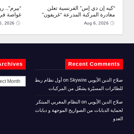
“كيه إن دي إس” الفرنسية تعلن
“بيرم”.. ر
مغادرة المركبة المدرعة “غريفون”
غواصة في 
رقم 1000 لخط الإنتاج
كروز فرط
6, 2026
Aug 6, 2026
Archives
Recent Comments
صلاح الدين الأيوبي
on
Skywire أول نظام ربط
للطائرات المسيّرة يشغّل من المركبات
صلاح الدين الأيوبي
on
النظام المغربي المبتكر
لحماية الدبابات من الصواريخ الموجهة و دبابات
العدو