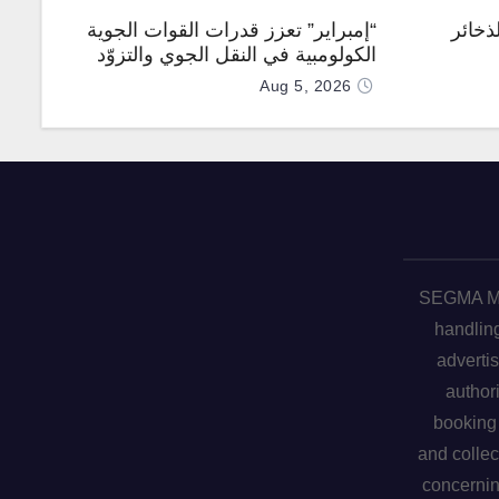
ذخائر
“إمبراير” تعزز قدرات القوات الجوية
الكولومبية في النقل الجوي والتزوّد
بالوقود جوًا من خلال تزويدها بطائرتي
Aug 5, 2026
“كيه سي-390 ميلينيوم”
SEGMA ME 
handling
advertis
author
booking 
and collec
concerni