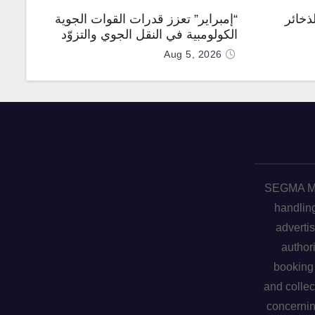
ذخائر
“إمبراير” تعزز قدرات القوات الجوية
الكولومبية في النقل الجوي والتزوّد
بالوقود جوًا من خلال تزويدها بطائرتي
Aug 5, 2026
“كيه سي-390 ميلينيوم”
SEGMA ME 
handling
advertis
author
booking 
and collec
concerni