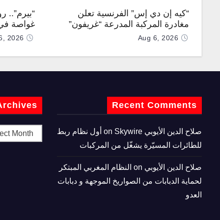
“كيه إن دي إس” الفرنسية تعلن
“بيرم”.. ر
مغادرة المركبة المدرعة “غريفون”
غواصة في 
رقم 1000 لخط الإنتاج
كروز فرط
6, 2026
Aug 6, 2026
Archives
Recent Comments
صلاح الدين الأيوبي
on
Skywire أول نظام ربط
للطائرات المسيّرة يشغّل من المركبات
صلاح الدين الأيوبي
on
النظام المغربي المبتكر
لحماية الدبابات من الصواريخ الموجهة و دبابات
العدو