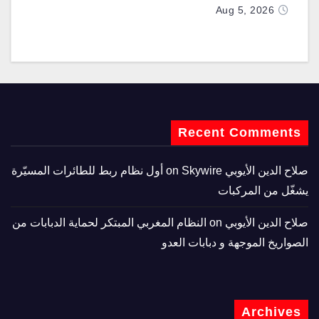
تزويدها بطائرتي “كيه سي-390 ميلينيوم”
Aug 5, 2026
Recent Comments
صلاح الدين الأيوبي
on
Skywire أول نظام ربط للطائرات المسيّرة
يشغّل من المركبات
صلاح الدين الأيوبي
on
النظام المغربي المبتكر لحماية الدبابات من
الصواريخ الموجهة و دبابات العدو
Archives