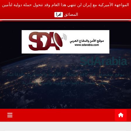
المواجهة الأميركية مع إيران لن تنتهي هذا العام وقد تتحول حملة دولية لتأمين
المضائق
أقرأ
SdArabia
موقع متخصص في كافة المجالات الأمنية والعسكرية والدفاعية،
يغطي نشاطات القوات الجوية والبرية والبحرية