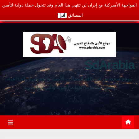
المواجهة الأميركية مع إيران لن تنتهي هذا العام وقد تتحول حملة دولية لتأمين
المضائق
أقرأ
SdArabia
موقع متخصص في كافة المجالات الأمنية والعسكرية والدفاعية،
يغطي نشاطات القوات الجوية والبرية والبحرية