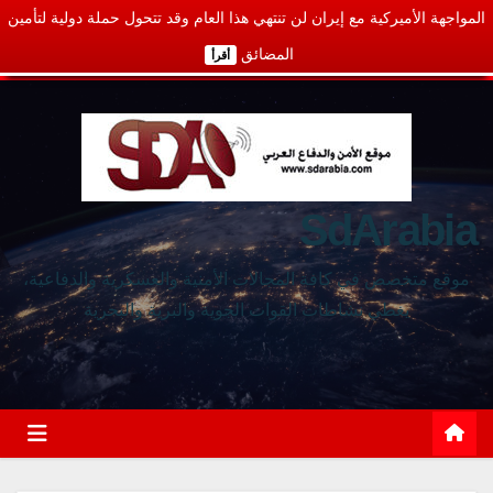
المواجهة الأميركية مع إيران لن تنتهي هذا العام وقد تتحول حملة دولية لتأمين
المضائق
أقرأ
SdArabia
موقع متخصص في كافة المجالات الأمنية والعسكرية والدفاعية،
يغطي نشاطات القوات الجوية والبرية والبحرية