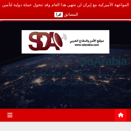
المواجهة الأميركية مع إيران لن تنتهي هذا العام وقد تتحول حملة دولية لتأمين
المضائق
أقرأ
SdArabia
موقع متخصص في كافة المجالات الأمنية والعسكرية والدفاعية،
يغطي نشاطات القوات الجوية والبرية والبحرية