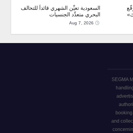
ّع
السعودية تعيِّن الشهري قائداً للتحالف
ك»
البحري متعدِّد الجنسيات
Aug 7, 2026
SEGMA ME 
handling
advertis
author
booking 
and collec
concerni