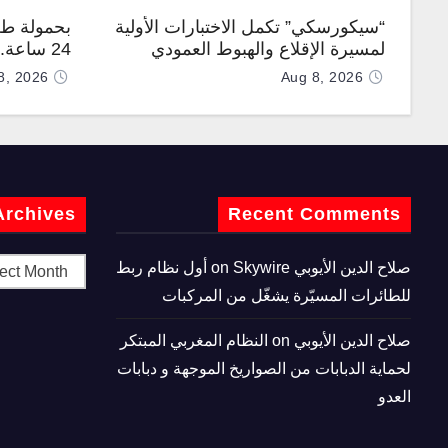
“سيكورسكي” تكمل الاختبارات الأولية
بحمولة طن
لمسيرة الإقلاع والهبوط العمودي
24 ساعة
“نوماد 100”
“TP200”
8, 2026
Aug 8, 2026
Archives
Recent Comments
صلاح الدين الأيوبي
on
Skywire أول نظام ربط
للطائرات المسيّرة يشغّل من المركبات
صلاح الدين الأيوبي
on
النظام المغربي المبتكر
لحماية الدبابات من الصواريخ الموجهة و دبابات
العدو