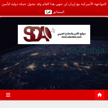
المواجهة الأميركية مع إيران لن تنتهي هذا العام وقد تتحول حملة دولية لتأمين
المضائق
أقرأ
SdArabia
موقع متخصص في كافة المجالات الأمنية والعسكرية والدفاعية،
يغطي نشاطات القوات الجوية والبرية والبحرية