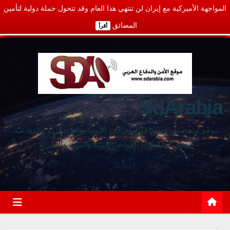
المواجهة الأميركية مع إيران لن تنتهي هذا العام وقد تتحول حملة دولية لتأمين
المضائق
أقرأ
SdArabia
موقع متخصص في كافة المجالات الأمنية والعسكرية والدفاعية،
يغطي نشاطات القوات الجوية والبرية والبحرية