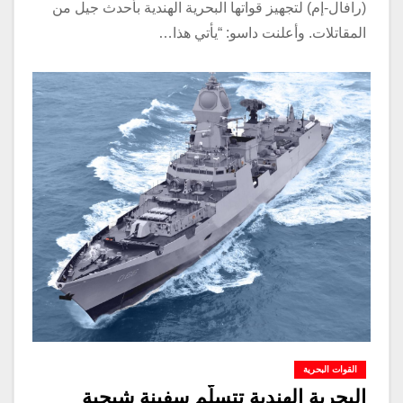
(رافال-إم) لتجهيز قواتها البحرية الهندية بأحدث جيل من
المقاتلات. وأعلنت داسو: “يأتي هذا…
القوات البحرية
البحرية الهندية تتسلّم سفينة شبحية