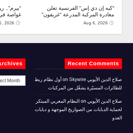
“كيه إن دي إس” الفرنسية تعلن
“بيرم”.. ر
مغادرة المركبة المدرعة “غريفون”
غواصة في 
رقم 1000 لخط الإنتاج
كروز فرط
6, 2026
Aug 6, 2026
Archives
Recent Comments
صلاح الدين الأيوبي
on
Skywire أول نظام ربط
للطائرات المسيّرة يشغّل من المركبات
صلاح الدين الأيوبي
on
النظام المغربي المبتكر
لحماية الدبابات من الصواريخ الموجهة و دبابات
العدو