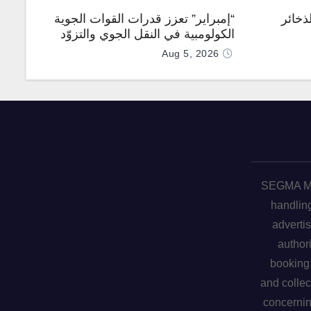
ذخائر
“إمبراير” تعزز قدرات القوات الجوية
الكولومبية في النقل الجوي والتزوّد
بالوقود جوًا من خلال تزويدها بطائرتي
Aug 5, 2026
“كيه سي-390 ميلينيوم”
SEGMA ME 
handling
advertis
author
booking 
and collec
concerni